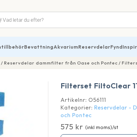
tsökning
illbehör
Bevattning
Akvarium
Reservdelar
Fynd
Inspi
Reservdelar dammfilter från Oase och Pontec
Filter
Filterset FiltoClear 
Artikelnr:
O56111
Kategorier:
Reservdelar - 
och Pontec
575
kr
(inkl moms)
/st