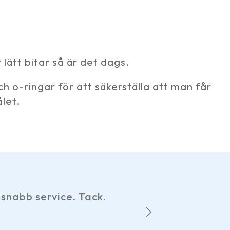
 lätt bitar så är det dags.
h o-ringar för att säkerställa att man får
let.
Har gjort
snabb service. Tack.
hemsid