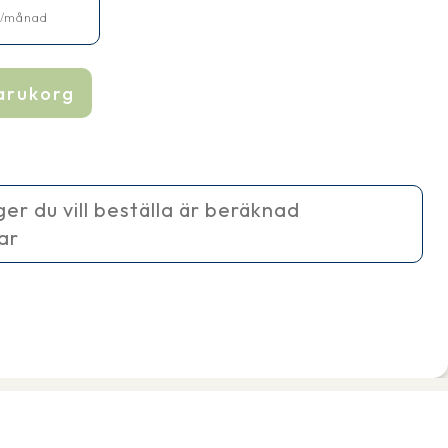
r
/månad
varukorg
ager du vill beställa är beräknad
ar