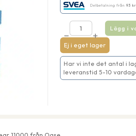
Delbetalning från
93
k
Lägg i 
Filterset
FiltoClear
11000
Ej i eget lager
mängd
Har vi inte det antal i l
leveranstid 5-10 vardag
lear 11000 från Oase