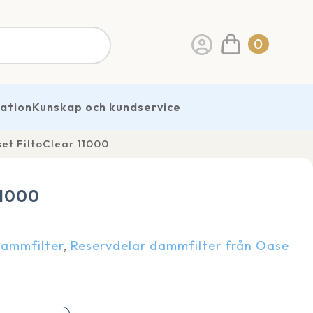
0
ration
Kunskap och kundservice
set FiltoClear 11000
11000
Dammfilter
,
Reservdelar dammfilter från Oase