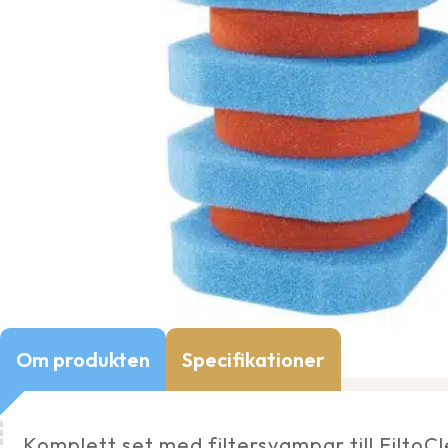
Om produkten
Specifikationer
Komplett set med filtersvampar till FiltoC