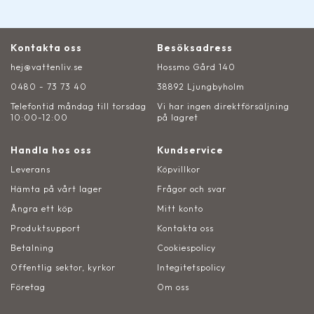
Kontakta oss
Besöksadress
hej@vattenliv.se
Hossmo Gård 140
0480 - 73 73 40
38892 Ljungbyholm
Telefontid måndag till torsdag
Vi har ingen direktförsäljning
10:00-12:00
på lagret
Handla hos oss
Kundservice
Leverans
Köpvillkor
Hämta på vårt lager
Frågor och svar
Ångra ett köp
Mitt konto
Produktsupport
Kontakta oss
Betalning
Cookiespolicy
Offentlig sektor, kyrkor
Integitetspolicy
Företag
Om oss