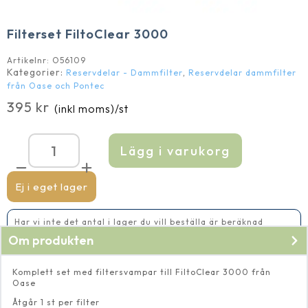
Filterset FiltoClear 3000
Artikelnr:
O56109
Kategorier:
,
Reservdelar - Dammfilter
Reservdelar dammfilter
från Oase och Pontec
395
kr
(inkl moms)
/st
Lägg i varukorg
Filterset
FiltoClear
3000
mängd
Ej i eget lager
Har vi inte det antal i lager du vill beställa är beräknad
leveranstid 5-10 vardagar
Om produkten
Komplett set med filtersvampar till FiltoClear 3000 från
Oase
Åtgår 1 st per filter