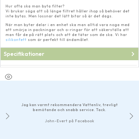
Hur ofta ska man byta filter?
Vi brukar säga att så länge filtret håller ihop så behöver det
inte bytas. Men lossnar det lätt bitar så är det dags.
När man byter delar i en enhet ska man alltid vara noga med
att smörja in packningar och o-ringar för att säkerställa att
man får de på rätt plats och att de tätar som de ska. Vi har
silikonfett
som är perfekt till ändamålet.
Specifikationer
Fabrikat
Oase
Jag kan varmt rekommendera Vattenliv, trevligt
bemötande och snabb service. Tack.
John-Evert på Facebook