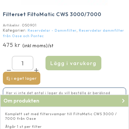
Filterset FiltoMatic CWS 3000/7000
Artikelnr:
O50901
Kategorier:
,
Reservdelar - Dammfilter
Reservdelar dammfilter
från Oase och Pontec
475
kr
(inkl moms)
/st
Lägg i varukorg
Filterset
FiltoMatic
CWS
3000/7000
Ej i eget lager
mängd
Har vi inte det antal i lager du vill beställa är beräknad
leveranstid 5-10 vardagar
Om produkten
Komplett set med filtersvampar till FiltoMatic CWS 3000 /
7000 från Oase
Åtgår 1 st per filter