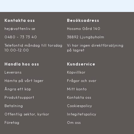
Kontakta oss
Besöksadress
hej@vattenliv.se
Hossmo Gård 140
0480 - 73 73 40
38892 Ljungbyholm
Telefontid måndag till torsdag
Vi har ingen direktförsäljning
10:00-12:00
på lagret
Handla hos oss
Kundservice
Leverans
Köpvillkor
Hämta på vårt lager
Frågor och svar
Ångra ett köp
Mitt konto
Produktsupport
Kontakta oss
Betalning
Cookiespolicy
Offentlig sektor, kyrkor
Integitetspolicy
Företag
Om oss