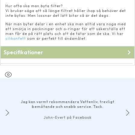
Hur ofta ska man byta filter?
Vi brukar säga att så länge filtret håller ihop så behöver det
inte bytas. Men lossnar det lätt bitar så är det dags.
När man byter delar i en enhet ska man alltid vara noga med
att smörja in packningar och o-ringar för att säkerställa att
man får de på rätt plats och att de tätar som de ska. Vi har
silikonfett
som är perfekt till ändamålet.
Specifikationer
Fabrikat
Oase
Jag kan varmt rekommendera Vattenliv, trevligt
bemötande och snabb service. Tack.
John-Evert på Facebook