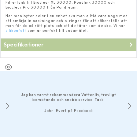
Filtertank till Bioclear XL 30000, Pondlink 30000 och
Bioclear Pro 30000 från Pondteam.
När man byter delar i en enhet ska man alltid vara noga med
att smörja in packningar och o-ringar för att säkerställa att
man får de på rätt plats och att de tätar som de ska. Vi har
silikonfett
som är perfekt till ändamålet.
Specifikationer
Fabrikat
Pondteam
Jag kan varmt rekommendera Vattenliv, trevligt
bemötande och snabb service. Tack.
John-Evert på Facebook