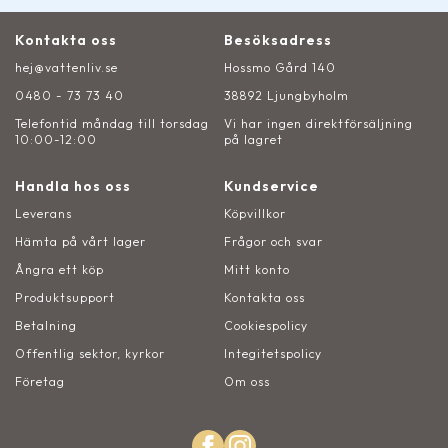
Kontakta oss
Besöksadress
hej@vattenliv.se
Hossmo Gård 140
0480 - 73 73 40
38892 Ljungbyholm
Telefontid måndag till torsdag
Vi har ingen direktförsäljning
10:00-12:00
på lagret
Handla hos oss
Kundservice
Leverans
Köpvillkor
Hämta på vårt lager
Frågor och svar
Ångra ett köp
Mitt konto
Produktsupport
Kontakta oss
Betalning
Cookiespolicy
Offentlig sektor, kyrkor
Integitetspolicy
Företag
Om oss