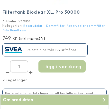
Filtertank Bioclear XL, Pro 30000
Artikelnr:
V40854
Kategorier:
,
Reservdelar - Dammfilter
Reservdelar dammfilter
från Pondteam
749
kr
(inkl moms)
/st
Delbetalning från
107
kr
/månad
Lägg i varukorg
Filtertank
Bioclear
XL,
Pro
2 i eget lager
30000
mängd
Har vi inte det antal i lager du vill beställa är beräknad
leveranstid 2-5 vardagar
Om produkten