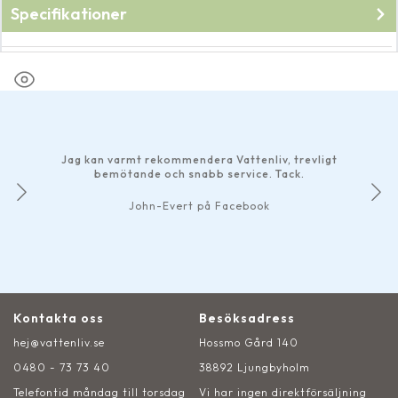
Specifikationer
Fabrikat
Pondteam
Jag kan varmt rekommendera Vattenliv, trevligt
bemötande och snabb service. Tack.
John-Evert på Facebook
Kontakta oss
Besöksadress
hej@vattenliv.se
Hossmo Gård 140
0480 - 73 73 40
38892 Ljungbyholm
Telefontid måndag till torsdag
Vi har ingen direktförsäljning