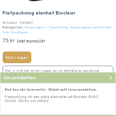
Flatpackning elenhet Bioclear
Artikelnr:
V40627
Kategorier:
,
Reservdelar - Dammfilter
Reservdelar dammfilter
från Pondteam
75
kr
(inkl moms)
/st
Slut i lager
Har vi inte det antal i lager du vill beställa är beräknad
leveranstid 2-5 vardagar
Om produkten
Slut hos vår leverantör. Okänt nytt leveransdatum.
Flatpackning till den äldre elenheten på Bioclear 5000,
10000, 15000 och 25000