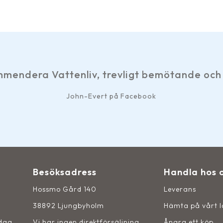
evligt bemötande och snabb service. Tack.
på Facebook
Besöksadress
Handla hos 
Hossmo Gård 140
Leverans
38892 Ljungbyholm
Hämta på vårt 
sdag
Vi har ingen direktförsäljning
Ångra ett köp