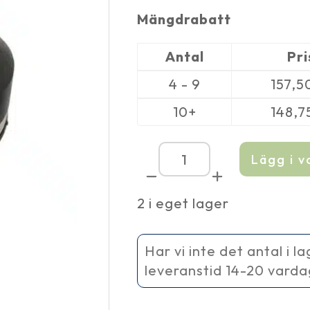
Mängdrabatt
Antal
Pri
4 - 9
157,5
10+
148,7
Lägg i 
Flexi
reducering
110-
2 i eget lager
75
mm
mängd
Har vi inte det antal i l
leveranstid 14-20 vard