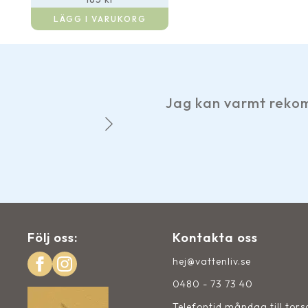
LÄGG I VARUKORG
Jag kan varmt rekommendera Vattenliv, tr
John-Evert 
Följ oss:
Kontakta oss
hej@vattenliv.se
0480 - 73 73 40
Telefontid måndag till tor