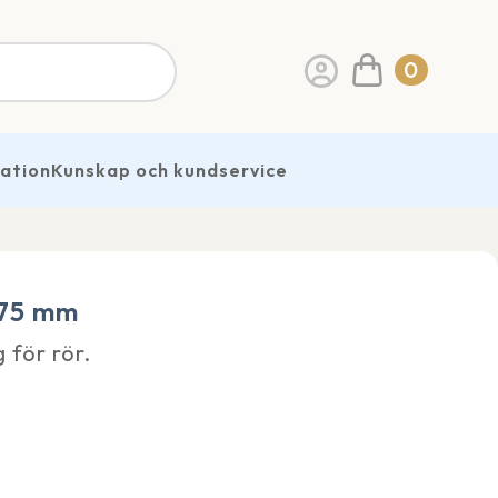
0
ration
Kunskap och kundservice
-75 mm
 för rör.