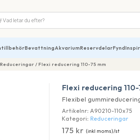
tsökning
illbehör
Bevattning
Akvarium
Reservdelar
Fynd
Inspi
Reduceringar
Flexi reducering 110-75 mm
Flexi reducering 110
Flexibel gummireducering
Artikelnr:
A90210-110x75
Kategori:
Reduceringar
175
kr
(inkl moms)
/st