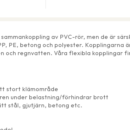
 sammankoppling av PVC-rör, men de är särskil
 PP, PE, betong och polyester. Kopplingarna är 
 och regnvatten. Våra flexibla kopplingar f
ett stort klämområde
ören under belastning/förhindrar brott
itt stål, gjutjärn, betong etc.
medel