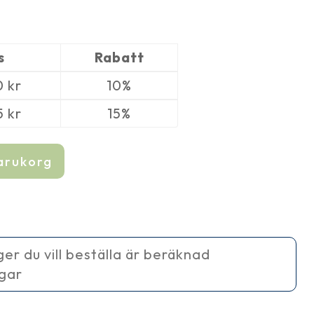
s
Rabatt
0
kr
10%
5
kr
15%
varukorg
ager du vill beställa är beräknad
agar