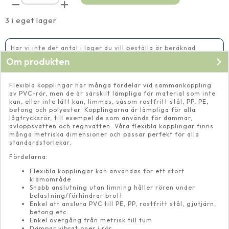
böj
45º
75
3 i eget lager
mm
mängd
Har vi inte det antal i lager du vill beställa är beräknad
leveranstid 14-20 vardagar
Om produkten
Flexibla kopplingar har många fördelar vid sammankoppling
av PVC-rör, men de är särskilt lämpliga för material som inte
kan, eller inte lätt kan, limmas, såsom rostfritt stål, PP, PE,
betong och polyester. Kopplingarna är lämpliga för alla
lågtrycksrör, till exempel de som används för dammar,
avloppsvatten och regnvatten. Våra flexibla kopplingar finns
många metriska dimensioner och passar perfekt för alla
standardstorlekar.
Fördelarna:
Flexibla kopplingar kan användas för ett stort
klämområde
Snabb anslutning utan limning håller rören under
belastning/förhindrar brott
Enkel att ansluta PVC till PE, PP, rostfritt stål, gjutjärn,
betong etc.
Enkel övergång från metrisk till tum
Dämpar vibrationer i rör