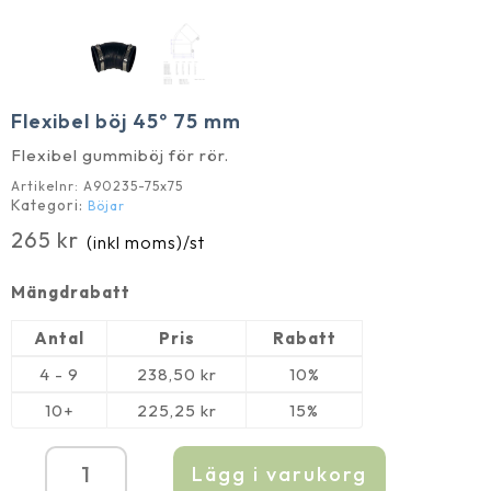
Flexibel böj 45º 75 mm
Flexibel gummiböj för rör.
Artikelnr:
A90235-75x75
Kategori:
Böjar
265
kr
(inkl moms)
/st
Mängdrabatt
Antal
Pris
Rabatt
4 - 9
238,50
kr
10%
10+
225,25
kr
15%
Lägg i varukorg
Flexibel