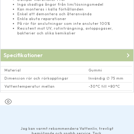
Inga skadliga ångor från lim/lösningsmedel
Kan monteras i kalla förhållanden
Enkel att demontera och återanvända
Enkla akuta reparationer
På rör för anslutningar som inte ansluter 100%
Resistent mot UV, rotinträngning, avloppsgaser,
bakterier och olika kemikalier
Specifikationer
Material
Gummi
Dimension rör och rörkopplingar
Invändig ∅ 75 mm
Vattentemperatur mellan
-30°C till +80°C
Spännvidd (mm)
66-77
Jag kan varmt rekommendera Vattenliv, trevligt
bemötande och snabb service. Tack.