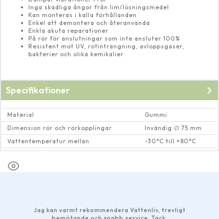
Inga skadliga ångor från lim/lösningsmedel
Kan monteras i kalla förhållanden
Enkel att demontera och återanvända
Enkla akuta reparationer
På rör för anslutningar som inte ansluter 100%
Resistent mot UV, rotinträngning, avloppsgaser,
bakterier och olika kemikalier
Specifikationer
Material
Gummi
Dimension rör och rörkopplingar
Invändig ∅ 75 mm
Vattentemperatur mellan
-30°C till +80°C
Spännvidd (mm)
66-77
Jag kan varmt rekommendera Vattenliv, trevligt
bemötande och snabb service. Tack.