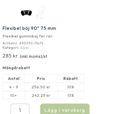
Flexibel böj 90º 75 mm
Flexibel gummiböj för rör.
Artikelnr:
A90230-75x75
Kategori:
Böjar
285
kr
(inkl moms)
/st
Mängdrabatt
Antal
Pris
Rabatt
4 - 9
256,50
kr
10%
10+
242,25
kr
15%
Lägg i varukorg
Flexibel