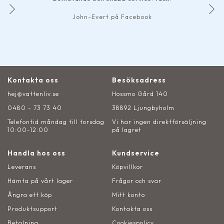
John-Evert på Facebook
Kontakta oss
Besöksadress
hej@vattenliv.se
Hossmo Gård 140
0480 - 73 73 40
38892 Ljungbyholm
Telefontid måndag till torsdag
Vi har ingen direktförsäljning
10:00-12:00
på lagret
Handla hos oss
Kundservice
Leverans
Köpvillkor
Hämta på vårt lager
Frågor och svar
Ångra ett köp
Mitt konto
Produktsupport
Kontakta oss
Betalning
Cookiespolicy