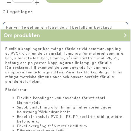
böj
90º
75
2 i eget lager
mm
mängd
Har vi inte det antal i lager du vill beställa är beräknad
leveranstid 14-20 vardagar
Om produkten
Flexibla kopplingar har många fördelar vid sammankoppling
av PVC-rör, men de är särskilt lämpliga för material som inte
kan, eller inte lätt kan, limmas, såsom rostfritt stål, PP, PE,
betong och polyester. Kopplingarna är lämpliga för alla
lågtrycksrör, till exempel de som används för dammar,
avloppsvatten och regnvatten. Våra flexibla kopplingar finns
många metriska dimensioner och passar perfekt för alla
standardstorlekar.
Fördelarna:
Flexibla kopplingar kan användas för ett stort
klämområde
Snabb anslutning utan limning håller rören under
belastning/förhindrar brott
Enkel att ansluta PVC till PE, PP, rostfritt stål, gjutjärn,
betong etc.
Enkel övergång från metrisk till tum
Dämpar vibrationer i rör