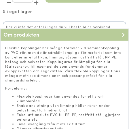
skarv
63
mm
5 i eget lager
mängd
Har vi inte det antal i lager du vill beställa är beräknad
leveranstid 14-20 vardagar
Om produkten
Flexibla kopplingar har många fördelar vid sammankoppling
av PVC-rör, men de är särskilt lämpliga för material som inte
kan, eller inte lätt kan, limmas, såsom rostfritt stål, PP, PE,
betong och polyester. Kopplingarna är lämpliga för alla
lågtrycksrör, till exempel de som används för dammar,
avloppsvatten och regnvatten. Våra flexibla kopplingar finns
många metriska dimensioner och passar perfekt för alla
standardstorlekar.
Fördelarna:
Flexibla kopplingar kan användas för ett stort
klämområde
Snabb anslutning utan limning håller rören under
belastning/förhindrar brott
Enkel att ansluta PVC till PE, PP, rostfritt stål, gjutjärn,
betong etc.
Enkel övergång från metrisk till tum
Dämpar vibrationer i rör