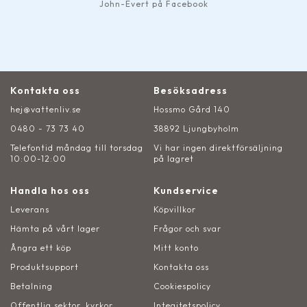
John-Evert på Facebook
Kontakta oss
Besöksadress
hej@vattenliv.se
Hossmo Gård 140
0480 - 73 73 40
38892 Ljungbyholm
Telefontid måndag till torsdag
Vi har ingen direktförsäljning
10:00-12:00
på lagret
Handla hos oss
Kundservice
Leverans
Köpvillkor
Hämta på vårt lager
Frågor och svar
Ångra ett köp
Mitt konto
Produktsupport
Kontakta oss
Betalning
Cookiespolicy
Offentlig sektor, kyrkor
Integitetspolicy