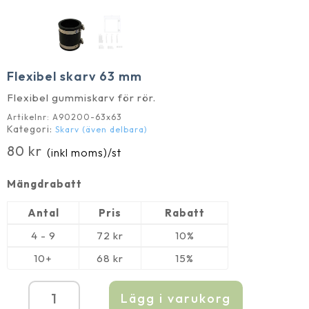
Flexibel skarv 63 mm
Flexibel gummiskarv för rör.
Artikelnr:
A90200-63x63
Kategori:
Skarv (även delbara)
80
kr
(inkl moms)
/st
Mängdrabatt
Antal
Pris
Rabatt
4 - 9
72
kr
10%
10+
68
kr
15%
Lägg i varukorg
Flexibel