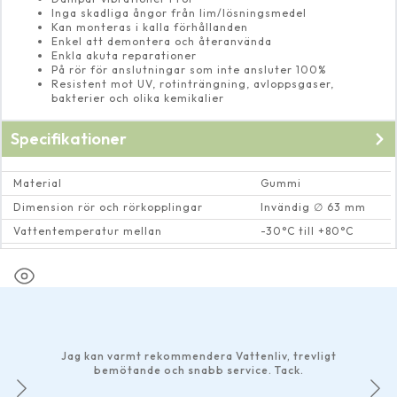
Inga skadliga ångor från lim/lösningsmedel
Kan monteras i kalla förhållanden
Enkel att demontera och återanvända
Enkla akuta reparationer
På rör för anslutningar som inte ansluter 100%
Resistent mot UV, rotinträngning, avloppsgaser,
bakterier och olika kemikalier
Specifikationer
Material
Gummi
Dimension rör och rörkopplingar
Invändig ∅ 63 mm
Vattentemperatur mellan
-30°C till +80°C
Spännvidd (mm)
53-65
Jag kan varmt rekommendera Vattenliv, trevligt
bemötande och snabb service. Tack.