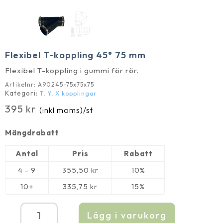
Flexibel T-koppling 45° 75 mm
Flexibel T-koppling i gummi för rör.
Artikelnr:
A90245-75x75x75
Kategori:
T, Y, X kopplingar
395
kr
(inkl moms)
/st
Mängdrabatt
Antal
Pris
Rabatt
4 - 9
355,50
kr
10%
10+
335,75
kr
15%
Lägg i varukorg
Flexibel