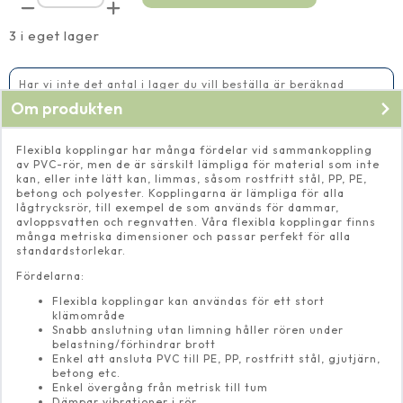
T-
koppling
45°
3 i eget lager
75
mm
mängd
Har vi inte det antal i lager du vill beställa är beräknad
leveranstid 14-20 vardagar
Om produkten
Flexibla kopplingar har många fördelar vid sammankoppling
av PVC-rör, men de är särskilt lämpliga för material som inte
kan, eller inte lätt kan, limmas, såsom rostfritt stål, PP, PE,
betong och polyester. Kopplingarna är lämpliga för alla
lågtrycksrör, till exempel de som används för dammar,
avloppsvatten och regnvatten. Våra flexibla kopplingar finns
många metriska dimensioner och passar perfekt för alla
standardstorlekar.
Fördelarna:
Flexibla kopplingar kan användas för ett stort
klämområde
Snabb anslutning utan limning håller rören under
belastning/förhindrar brott
Enkel att ansluta PVC till PE, PP, rostfritt stål, gjutjärn,
betong etc.
Enkel övergång från metrisk till tum
Dämpar vibrationer i rör