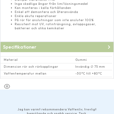
Inga skadliga ångor från lim/lösningsmedel
Kan monteras i kalla förhållanden
Enkel att demontera och återanvända
Enkla akuta reparationer
På rör för anslutningar som inte ansluter 100%
Resistent mot UV, rotinträngning, avloppsgaser,
bakterier och olika kemikalier
Specifikationer
Material
Gummi
Dimension rör och rörkopplingar
Invändig ∅ 75 mm
Vattentemperatur mellan
-30°C till +80°C
Spännvidd (mm)
66-77
Jag kan varmt rekommendera Vattenliv, trevligt
bemötande och snabb service. Tack.