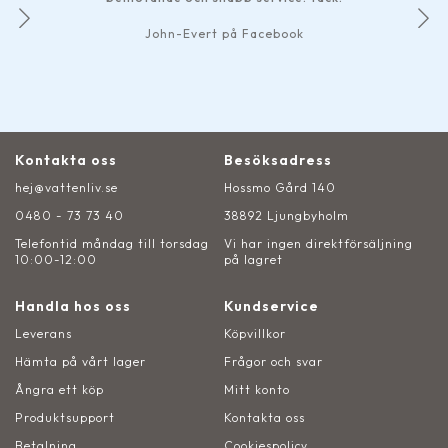
John-Evert på Facebook
Kontakta oss
Besöksadress
hej@vattenliv.se
Hossmo Gård 140
0480 - 73 73 40
38892 Ljungbyholm
Telefontid måndag till torsdag
Vi har ingen direktförsäljning
10:00-12:00
på lagret
Handla hos oss
Kundservice
Leverans
Köpvillkor
Hämta på vårt lager
Frågor och svar
Ångra ett köp
Mitt konto
Produktsupport
Kontakta oss
Betalning
Cookiespolicy