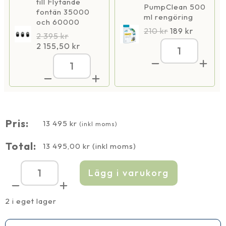
till Flytande
PumpClean 500
fontän 35000
ml rengöring
och 60000
210
kr
189
kr
2 395
kr
2 155,50
kr
Flytande
fontän
Flytande
60000
fontän
mängd
60000
mängd
Pris:
13 495
kr
(inkl moms)
Total:
13 495,00
kr
(inkl moms)
Lägg i varukorg
Flytande
fontän
60000
mängd
2 i eget lager