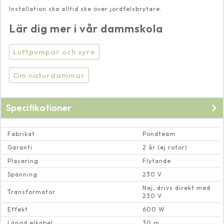
Installation ska alltid ske över jordfelsbrytare.
Lär dig mer i vår dammskola
Luftpumpar och syre
Om naturdammar
Specifikationer
Fabrikat
Pondteam
Garanti
2 år (ej rotor)
Placering
Flytande
Spänning
230 V
Nej, drivs direkt med
Transformator
230 V
Effekt
600 W
Längd elkabel
30 m