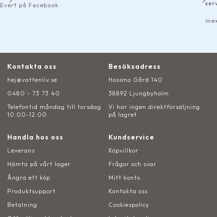
service rakt igenom!
ok
mexsan11 på Google
Kontakta oss
Besöksadress
hej@vattenliv.se
Hossmo Gård 140
0480 - 73 73 40
38892 Ljungbyholm
Telefontid måndag till torsdag
Vi har ingen direktförsäljning
10:00-12:00
på lagret
Handla hos oss
Kundservice
Leverans
Köpvillkor
Hämta på vårt lager
Frågor och svar
Ångra ett köp
Mitt konto
Produktsupport
Kontakta oss
Betalning
Cookiespolicy