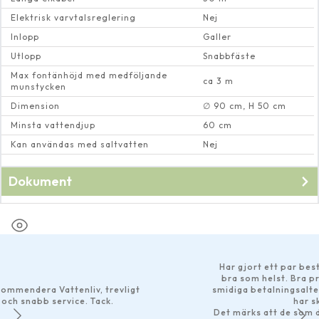
Elektrisk varvtalsreglering
Nej
Inlopp
Galler
Utlopp
Snabbfäste
Max fontänhöjd med medföljande
ca 3 m
munstycken
Dimension
∅ 90 cm, H 50 cm
Minsta vattendjup
60 cm
Kan användas med saltvatten
Nej
Dokument
Bruksanvisning till
Flytande fontan 60000
Har gjort ett par beställningar och de
bra som helst. Bra produktbeskrivni
nliv, trevligt
smidiga betalningsalternativ tillgängli
e. Tack.
har skickats omgåend
Det märks att de som driver företaget