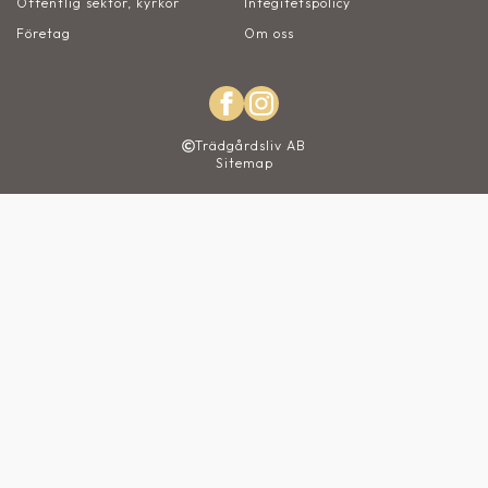
Offentlig sektor, kyrkor
Integitetspolicy
Företag
Om oss
Trädgårdsliv AB
Sitemap