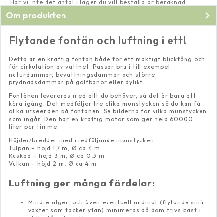
Har vi inte det antal i lager du vill beställa är beräknad
leveranstid 2-5 vardagar
Om produkten
Flytande fontän och luftning i ett!
Detta är en kraftig fontän både för ett mäktigt blickfång och
för cirkulation av vattnet. Passar bra i till exempel
naturdammar, bevattningsdammar och större
prydnadsdammar på golfbanor eller dylikt.
Fontänen levereras med allt du behöver, så det är bara att
köra igång. Det medföljer tre olika munstycken så du kan få
olika utseenden på fontänen. Se bilderna för vilka munstycken
som ingår. Den har en kraftig motor som ger hela 60000
liter per timme.
Höjder/bredder med medföljande munstycken:
Tulpan – höjd 1,7 m, Ø ca 4 m
Kaskad – höjd 3 m, Ø ca 0,3 m
Vulkan – höjd 2 m, Ø ca 4 m
Luftning ger många fördelar:
Mindre alger, och även eventuell andmat (flytande små
växter som täcker ytan) minimeras då dom trivs bäst i