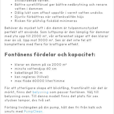
stillastående vatten.
Bättre syretillförsel ger bättre nedbrytning och renare
vatten i dammen
Dålig lukt som oftast uppstår i varmt vatten undviks
Djurliv förbättras när vattenkvalitén höjs
Risken för plötslig fiskdöd minimeras
Behöver du mycket luft i din damm är tulpanmunstycket
perfekt att använda. Som luftpump är den lämplig för dammar
med yta upp till 2000 m², vår erfarenhet säger att den klarar
mer än så. Upp mot 3000 m². Sen är det inte fel att
komplettera med flera för kraftigare effekt.
Fontänens fördelar och kapacitet:
klarar en damm på ca 2000 m²
minsta vattendjup 60 cm
kabellängd 30 m
kan regleras (tillval)
max flöde 60000 liter/timme
För att ytterligare skapa ett blickfång, framförallt när det är
mörkt, finns det
belysning
som passar fontänen. Välj till
belysning ovan. Till denna modell finns det plats för sex
stycken lampor, dvs två set.
Förläng livslängden på din pump, håll den fri från kalk och
smuts med
PumpClean.