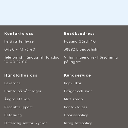
Kontakta oss
Besöksadress
hej@vattenliv.se
Hossmo Gård 140
0480 - 73 73 40
38892 Ljungbyholm
Telefontid måndag till torsdag
Vi har ingen direktförsäljning
10:00-12:00
på lagret
Handla hos oss
Kundservice
Leverans
Köpvillkor
Hämta på vårt lager
Frågor och svar
Ångra ett köp
Mitt konto
Produktsupport
Kontakta oss
Betalning
Cookiespolicy
Offentlig sektor, kyrkor
Integitetspolicy