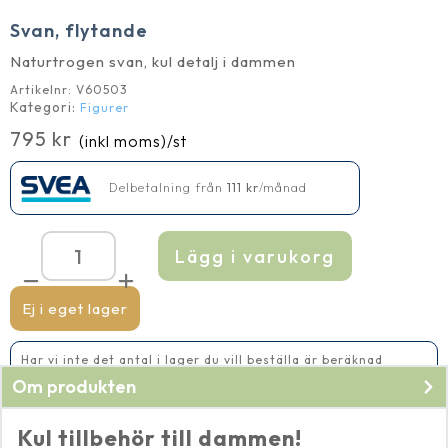
Svan, flytande
Naturtrogen svan, kul detalj i dammen
Artikelnr:
V60503
Kategori:
Figurer
795
kr
(inkl moms)
/st
Delbetalning från
111
kr
/månad
Lägg i varukorg
Svan,
flytande
mängd
Ej i eget lager
Har vi inte det antal i lager du vill beställa är beräknad
leveranstid 2-5 vardagar
Om produkten
Kul tillbehör till dammen!