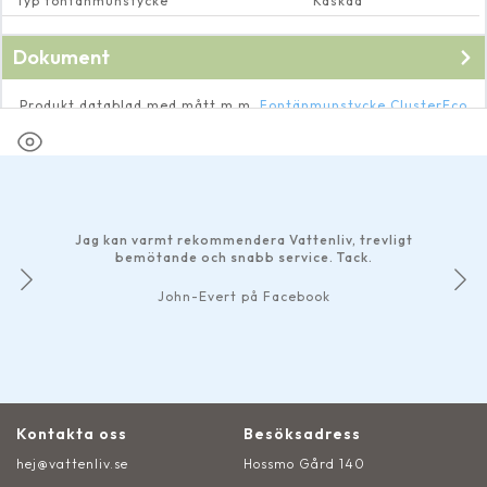
Typ fontänmunstycke
Kaskad
Dokument
Produkt datablad med mått m.m.
Fontänmunstycke ClusterEco
15-38 1½”
Jag kan varmt rekommendera Vattenliv, trevligt
bemötande och snabb service. Tack.
John-Evert på Facebook
Kontakta oss
Besöksadress
hej@vattenliv.se
Hossmo Gård 140