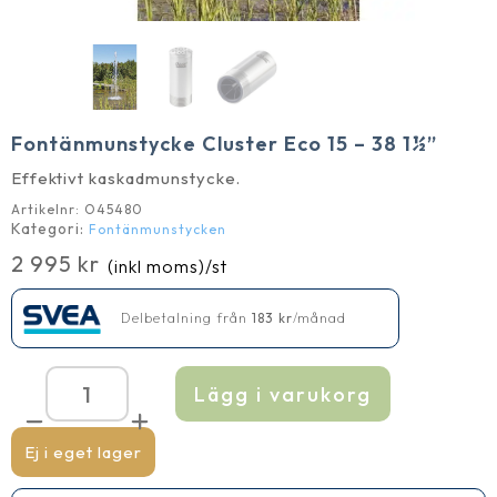
Fontänmunstycke Cluster Eco 15 – 38 1½”
Effektivt kaskadmunstycke.
Artikelnr:
O45480
Kategori:
Fontänmunstycken
2 995
kr
(inkl moms)
/st
Delbetalning från
183
kr
/månad
Lägg i varukorg
Fontänmunstycke
Cluster
Eco
15
Ej i eget lager
-
38