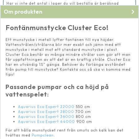
1½"
Har vi inte det antal i lager du vill beställa är beräknad
mängd
leveranstid 2-5 vardagar
Om produkten
Fontänmunstycke Cluster Eco!
Ett munstycke i metall lyfter fontänen till nya höjder.
Vattenstrålen/strålarna blir mer exakt och jämn med ett
munstycke i metall mot ett standard munstycke i plast.
Cluster Eco består av många mindre strålar som gör att man
får uppfattningen av att det är en kraftig stråle. Cluster Eco
har en utvändig 1½” gänga. Behöver du förlänga avståndet
från pump till munstycke? Kontakta oss så ska vi komma med
tips!
Passande pumpar och ca höjd på
vattenspelet:
Aquarius Eco Expert 22000
550 cm
Aquarius Eco Expert 28000
700 cm
Aquarius Eco Expert 36000
800 cm
Aquarius Eco Expert 44000
900 cm
För att hålla munstycket rent från smuts och kalk kan det
tvättas med
Pumpclean
.