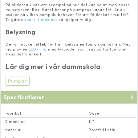
På bilderna visas ett exempel på hur det kan se ut med dessa
munstycken. Resultatet beror på pumpens kapacitet. Är du
osäker på vilken pump du behöver för att få önskat resultat?
Ta gärna
kontakt med oss
så hjälper vi dig.
Belysning
Det är mycket effektfullt att belysa en fontän på natten. Med
hjälp av en
LED-ring
med lysdioder som träs på fontänröret
fixas detta enkelt.
Lär dig mer i vår dammskola
Pumpar
Specifikationer
Fabrikat
Oase
Dimension
1½"
Material
Rostfritt stål