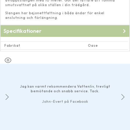
avloppsslangen med 10 meter. Gör det lättare att tömma
smutsvattnet på olika ställen i din trädgård.
Slangen har bajonettfattning i båda ändar för enkel
anslutning och förlängning.
Specifikationer
Fabrikat
Oase
Dimension
L 10 m
Jag kan varmt rekommendera Vattenliv, trevligt
bemötande och snabb service. Tack.
John-Evert på Facebook