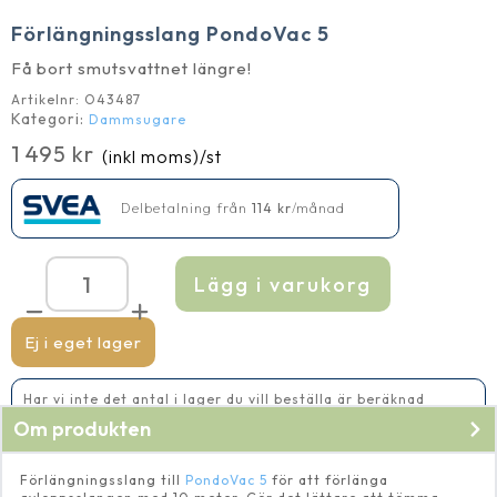
Förlängningsslang PondoVac 5
Få bort smutsvattnet längre!
Artikelnr:
O43487
Kategori:
Dammsugare
1 495
kr
(inkl moms)
/st
Delbetalning från
114
kr
/månad
Lägg i varukorg
Förlängningsslang
PondoVac
5
mängd
Ej i eget lager
Har vi inte det antal i lager du vill beställa är beräknad
leveranstid 5-10 vardagar
Om produkten
Förlängningsslang till
PondoVac 5
för att förlänga