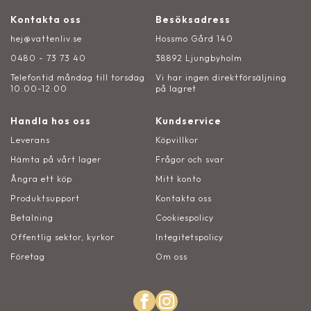
Kontakta oss
Besöksadress
hej@vattenliv.se
Hossmo Gård 140
0480 - 73 73 40
38892 Ljungbyholm
Telefontid måndag till torsdag
Vi har ingen direktförsäljning
10:00-12:00
på lagret
Handla hos oss
Kundservice
Leverans
Köpvillkor
Hämta på vårt lager
Frågor och svar
Ångra ett köp
Mitt konto
Produktsupport
Kontakta oss
Betalning
Cookiespolicy
Offentlig sektor, kyrkor
Integitetspolicy
Företag
Om oss