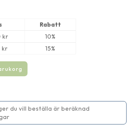
s
Rabatt
0
kr
10%
5
kr
15%
varukorg
ager du vill beställa är beräknad
agar