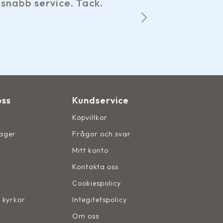
 Tack.
hemsidan, smidiga bet
Det märks att 
oss
Kundservice
Köpvillkor
lager
Frågor och svar
Mitt konto
Kontakta oss
Cookiespolicy
, kyrkor
Integitetspolicy
Om oss