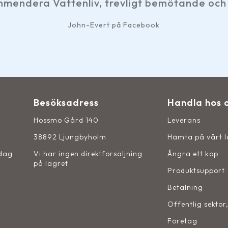
liv, trevligt bemötande och snabb service.
hn-Evert på Facebook
Besöksadress
Handla hos 
Hossmo Gård 140
Leverans
38892 Ljungbyholm
Hämta på vårt 
sdag
Vi har ingen direktförsäljning
Ångra ett köp
på lagret
Produktsupport
Betalning
Offentlig sektor
Företag