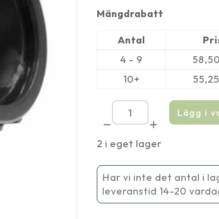
Mängdrabatt
Antal
Pri
4 - 9
58,5
10+
55,2
Lägg i 
Gängad
genomföring
rör
2 i eget lager
63
mm
mängd
Har vi inte det antal i l
leveranstid 14-20 vard