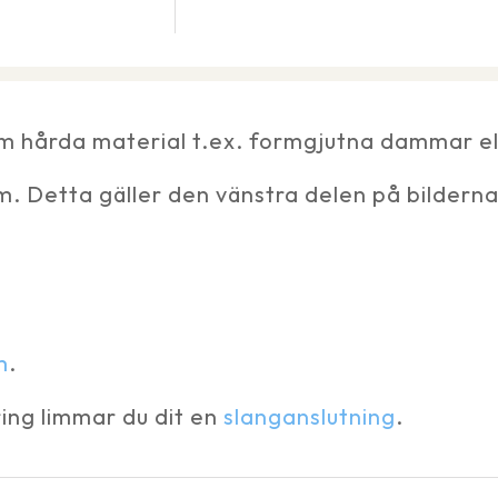
 hårda material t.ex. formgjutna dammar el
. Detta gäller den vänstra delen på bildern
m
.
ring limmar du dit en
slanganslutning
.