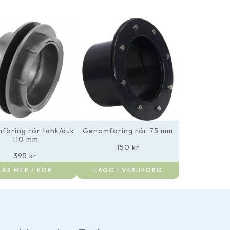
föring rör tank/duk
Genomföring rör 75 mm
110 mm
150
kr
395
kr
LÄS MER / KÖP
LÄGG I VARUKORG
Har gjort ett par bestäl