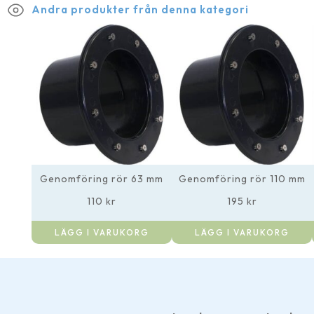
Andra produkter från denna kategori
Genomföring rör 63 mm
Genomföring rör 110 mm
110
kr
195
kr
LÄGG I VARUKORG
LÄGG I VARUKORG