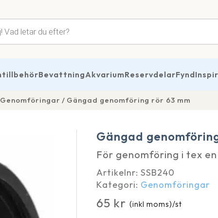
tsökning
illbehör
Bevattning
Akvarium
Reservdelar
Fynd
Inspi
Genomföringar
Gängad genomföring rör 63 mm
Gängad genomföring
För genomföring i tex en
Artikelnr:
SSB240
Kategori:
Genomföringar
65
kr
(inkl moms)
/st