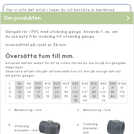
mängd
Har vi inte det antal i lager du vill beställa är beräknad
leveranstid 14-20 vardagar
Om produkten
Gängad rör i PVC med utvändig gänga. Används t. ex. om
du ska byta från invändig till utvändig gänga.
Innermåttet på röret är 36 mm.
Översätta tum till mm.
Använda tabllen nedan för att se vilken storlek du ska ha på din gängade
kopplingar.
Observera att det inte går att översätta tum till mm på vanligt sätt när
det gäller gängor.
1.
R6
R8
R10
R15
R20
R25
R32
R40
R50
R65
R80
R100
2.
1/8"
1/4"
3/8"
1/2"
3/4"
1"
1
1
2"
2
3"
4"
3.
10
14
17
21
27
34
1/4"
1/2"
60
1/2"
89
113
4.
8
11
14
18
24
30
42
48
56
76
84
110
38
44
72
1.
Benämning i mm
2.
Benämning i tum
Invändig
3.
4.
Utvändig
diameter
diameter i mm
mm