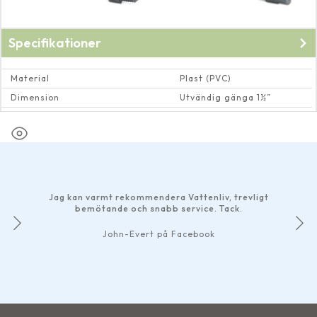
Specifikationer
Material
Plast (PVC)
Dimension
Utvändig gänga 1½”
Max vattentemperatur
80 Cº
Jag kan varmt rekommendera Vattenliv, trevligt
bemötande och snabb service. Tack.
John-Evert på Facebook