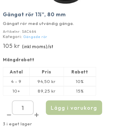
Gängat rör 1½”, 80 mm
Gängat rör med utvändig gänga.
Artikelnr:
SAC464
Kategori:
Gängade rör
105
kr
(inkl moms)
/st
Mängdrabatt
Antal
Pris
Rabatt
4 - 9
94,50
kr
10%
10+
89,25
kr
15%
Lägg i varukorg
Gängat
rör
1½'',
80
3 i eget lager
mm