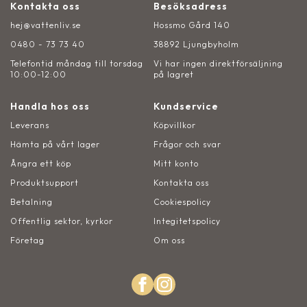
Kontakta oss
Besöksadress
hej@vattenliv.se
Hossmo Gård 140
0480 - 73 73 40
38892 Ljungbyholm
Telefontid måndag till torsdag
Vi har ingen direktförsäljning
10:00-12:00
på lagret
Handla hos oss
Kundservice
Leverans
Köpvillkor
Hämta på vårt lager
Frågor och svar
Ångra ett köp
Mitt konto
Produktsupport
Kontakta oss
Betalning
Cookiespolicy
Offentlig sektor, kyrkor
Integitetspolicy
Företag
Om oss