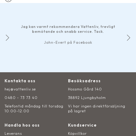
Jag kan varmt rekommendera Vattenliv, trevligt
bemötande och snabb service. Tack.
John-Evert på Facebook
Kontakta oss
Besöksadress
hej@vattenliv.se
Hossmo Gård 140
0480 - 73 73 40
38892 Ljungbyholm
Telefontid måndag till torsdag
Vi har ingen direktförsäljning
10:00-12:00
på lagret
Handla hos oss
Kundservice
Leverans
Köpvillkor