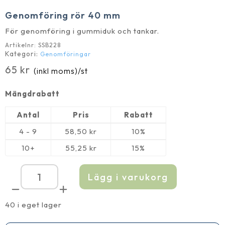
Genomföring rör 40 mm
För genomföring i gummiduk och tankar.
Artikelnr:
SSB228
Kategori:
Genomföringar
65
kr
(inkl moms)
/st
Mängdrabatt
Antal
Pris
Rabatt
4 - 9
58,50
kr
10%
10+
55,25
kr
15%
Lägg i varukorg
Genomföring
rör
40
mm
40 i eget lager
mängd