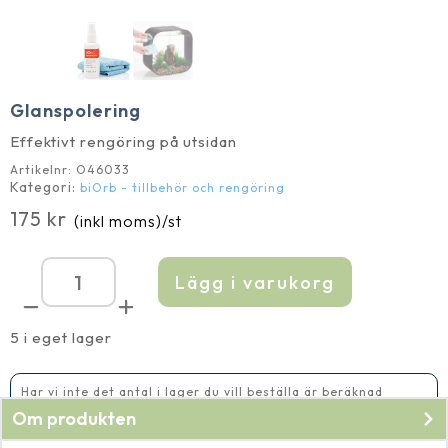
Glanspolering
Effektivt rengöring på utsidan
Artikelnr:
O46033
Kategori:
biOrb - tillbehör och rengöring
175
kr
(inkl moms)
/st
Lägg i varukorg
Glanspolering
mängd
5 i eget lager
Har vi inte det antal i lager du vill beställa är beräknad
leveranstid 5-10 vardagar
Om produkten