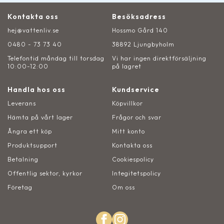
Kontakta oss
Besöksadress
hej@vattenliv.se
Hossmo Gård 140
0480 - 73 73 40
38892 Ljungbyholm
Telefontid måndag till torsdag
Vi har ingen direktförsäljning
10:00-12:00
på lagret
Handla hos oss
Kundservice
Leverans
Köpvillkor
Hämta på vårt lager
Frågor och svar
Ångra ett köp
Mitt konto
Produktsupport
Kontakta oss
Betalning
Cookiespolicy
Offentlig sektor, kyrkor
Integitetspolicy
Företag
Om oss