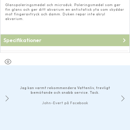
Glanspoleringsmedel och microduk. Poleringsmedel som ger
fin glans och ger ditt akvarium en antistatisk yta som skyddar
mot fingeravtryck och damm. Duken repar inte akryl
akvarium.
Specifikationer
Fabrikat
Oase
Jag kan varmt rekommendera Vattenliv, trevligt
bemötande och snabb service. Tack.
John-Evert på Facebook