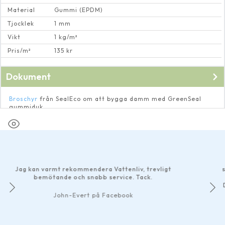
Material
Gummi (EPDM)
Tjocklek
1 mm
Vikt
1 kg/m²
Pris/m²
135 kr
Dokument
Broschyr
från SealEco om att bygga damm med GreenSeal
gummiduk.
Faktablad
på gummiduk från SealEco.
Har gjo
bra so
 kan varmt rekommendera Vattenliv, trevligt
smidiga b
bemötande och snabb service. Tack.
Det märk
John-Evert på Facebook