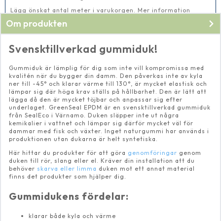
Lägg önskat antal meter i varukorgen. Mer information
nedan.
Om produkten
Svensktillverkad gummiduk!
Gummiduk är lämplig för dig som inte vill kompromissa med
kvalitén när du bygger din damm. Den påverkas inte av kyla
ner till -45° och klarar värme till 130°, är mycket elastisk och
lämpar sig där höga krav ställs på hållbarhet. Den är lätt att
lägga då den är mycket töjbar och anpassar sig efter
underlaget. GreenSeal EPDM är en svensktillverkad gummiduk
från SealEco i Värnamo. Duken släpper inte ut några
kemikalier i vattnet och lämpar sig därför mycket väl för
dammar med fisk och växter. Inget naturgummi har används i
produktionen utan dukarna är helt syntetiska.
Här hittar du produkter för att göra
genomföringar
genom
duken till rör, slang eller el. Kräver din installation att du
behöver
skarva eller limma
duken mot ett annat material
finns det produkter som hjälper dig.
Gummidukens fördelar:
klarar både kyla och värme