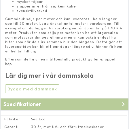
mycket töjbar
släpper inte ifrån sig kemikalier
svensktillverkad
Gummiduk säljs per meter och kan levereras i hela längder
upp till 30 meter. Lägg önskat antal meter i varukorgen. Till
exempel om du lägger 4 i varukorgen får du en bit på 1,70 × 4
meter. Produkter som säljs per meter kan ha ett lagersaldo
som motsvarar din beställning men vi kan också endast ha
bitar som när de slås samman blir den längden. Detta gör att
leveranstiden kan bli ett par dagar längre så vi hinner få hem
en hel bit till dig.
Eftersom detta är en måttbeställd produkt gäller ej öppet
köp.
Lär dig mer i vår dammskola
Bygga med dammduk
Specifikationer
Fabrikat
SealEco
Garanti
30 år, mot UV- och förruttnelseskador