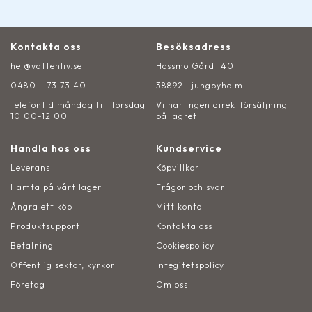
Kontakta oss
Besöksadress
hej@vattenliv.se
Hossmo Gård 140
0480 - 73 73 40
38892 Ljungbyholm
Telefontid måndag till torsdag
Vi har ingen direktförsäljning
10:00-12:00
på lagret
Handla hos oss
Kundservice
Leverans
Köpvillkor
Hämta på vårt lager
Frågor och svar
Ångra ett köp
Mitt konto
Produktsupport
Kontakta oss
Betalning
Cookiespolicy
Offentlig sektor, kyrkor
Integitetspolicy
Företag
Om oss