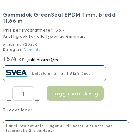
Gummiduk GreenSeal EPDM 1 mm, bredd
11,66 m
Pris per kvadratmeter 135:-
Kraftig duk för alla typer av dammar.
Artikelnr:
V20236
Kategori:
Dammduk
1 574
kr
(inkl moms)
/m
Delbetalning från
118
kr
/månad
Lägg i varukorg
Gummiduk
GreenSeal
EPDM
1
3 i eget lager
mm,
bredd
11,66
m
Har vi inte det antal i lager du vill beställa är beräknad
mängd
leveranstid 2-5 vardagar