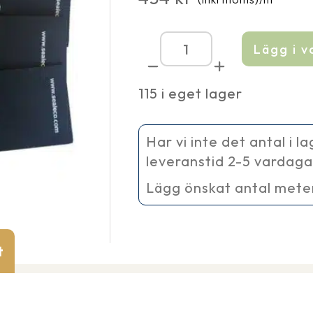
Lägg i 
Gummiduk
GreenSeal
EPDM
115 i eget lager
1
mm,
bredd
3,36
Har vi inte det antal i l
m
leveranstid 2-5 vardaga
mängd
Lägg önskat antal mete
t