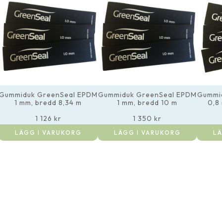
Gummiduk GreenSeal EPDM
Gummiduk GreenSeal EPDM
Gummi
1 mm, bredd 8,34 m
1 mm, bredd 10 m
0,8
1 126
kr
1 350
kr
LÄGG I VARUKORG
LÄGG I VARUKORG
LÄ