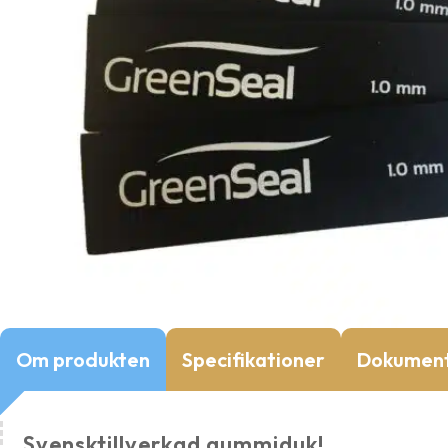
Om produkten
Specifikationer
Dokumen
Svensktillverkad gummiduk!