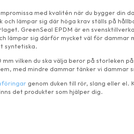
kompromissa med kvalitén när du bygger din da
sk och lämpar sig där höga krav ställs på håll
erlaget. GreenSeal EPDM är en svensktillver
 och lämpar sig därför mycket väl för dammar
t syntetiska.
,0 mm vilken du ska välja beror på storleken 
lem, med mindre dammar tänker vi dammar s
föringar
genom duken till rör, slang eller el.
nns det produkter som hjälper dig.