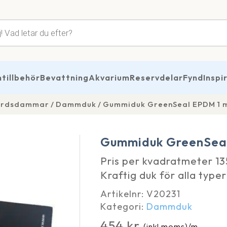
tsökning
illbehör
Bevattning
Akvarium
Reservdelar
Fynd
Inspi
gårdsdammar
Dammduk
Gummiduk GreenSeal EPDM 1 m
Gummiduk GreenSeal
Pris per kvadratmeter 13
Kraftig duk för alla typ
Artikelnr:
V20231
Kategori:
Dammduk
454
kr
(inkl moms)
/m