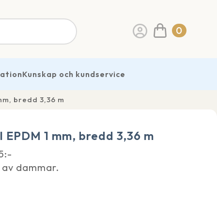
0
ration
Kunskap och kundservice
m, bredd 3,36 m
 EPDM 1 mm, bredd 3,36 m
5:-
er av dammar.