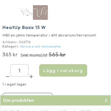
HeatUp Basis 15 W
Håll en jämn temperatur i ditt akvarium/terrarium!
Artikelnr:
O42716
Kategori:
Värmare och termometer
565
kr
365
kr
(inkl moms)
/st
Det
Det
ursprungliga
nuvarande
priset
priset
Lägg i varukorg
HeatUp
var:
är:
Basis
15
565 kr.
365 kr.
W
1 i eget lager
mängd
Finns endast i ett exemplar
Om produkten