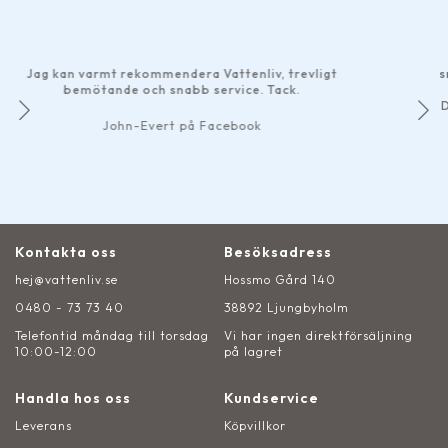
Har g
bra 
ag kan varmt rekommendera Vattenliv, trevligt
smidig
bemötande och snabb service. Tack.
Det mä
John-Evert på Facebook
Kontakta oss
Besöksadress
hej@vattenliv.se
Hossmo Gård 140
0480 - 73 73 40
38892 Ljungbyholm
Telefontid måndag till torsdag
Vi har ingen direktförsäljning
10:00-12:00
på lagret
Handla hos oss
Kundservice
Leverans
Köpvillkor