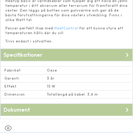
HeatUp Basis är värmekablar som hjälper dig att hålla en jämn
temperatur i ditt akvarium eller terrarium för framförallt dina
växter. Den läggs på botten som golvvärme och ger då de
bästa förutsättningarna för dina växters utveckling. Finns i
olika Watt tal.
Passar perfekt ihop med
HeatControl
för att kunna styra att
temperaturen hålls där du vill.
Trivs endast i sötvatten.
Specifikationer
Fabrikat
Oase
Garanti
3 år
Effekt
15 W
Dimension
Totallängd på kabel: 3,6 m
Dokument
Bruksanvisning till
HeatUp Basis värmekabel