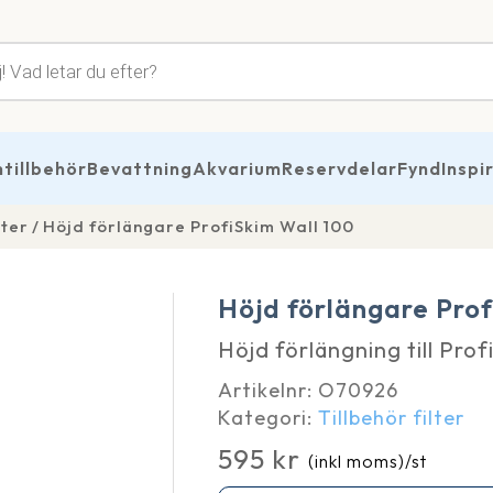
tsökning
illbehör
Bevattning
Akvarium
Reservdelar
Fynd
Inspi
lter
Höjd förlängare ProfiSkim Wall 100
Höjd förlängare Prof
Höjd förlängning till Pro
Artikelnr:
O70926
Kategori:
Tillbehör filter
595
kr
(inkl moms)
/st