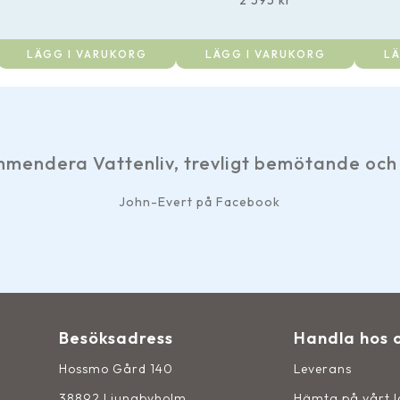
2 595
kr
LÄGG I VARUKORG
LÄGG I VARUKORG
LÄ
ndera Vattenliv, trevligt bemötande och sn
John-Evert på Facebook
Besöksadress
Handla hos 
Hossmo Gård 140
Leverans
38892 Ljungbyholm
Hämta på vårt 