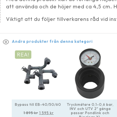
att använda och de höjer med ca 4,5 cm. Ha
Viktigt att du följer tillverkarens råd vid i
Andra produkter från denna kategori
REA!
Bypass till EB-40/50/60
Tryckmätare 0,1-0,6 bar,
INV och UTV 2″ gänga
Det
Det
1 895
kr
1 595
kr
passar Pondlink och
ursprungliga
nuvarande