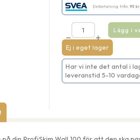
Delbetalning från
95
kr
Lägg i 
Höjd
förlängare
ProfiSkim
Ej i eget lager
Wall
100
mängd
Har vi inte det antal i l
leveranstid 5-10 vardag
t
å din ProfiSkim Wall 100 för att den ska pass