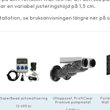
r en variabel justeringshöjd på 1,5 cm.
nstallation, se bruksanvisningen längre ner på 
SuperBead automatisering
Utloppsset, ProfiClear
Förlä
Premium pumpmatat
Wall
12 495
kr