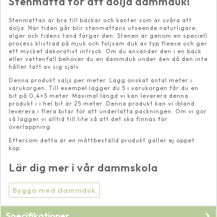
Stenmatta för att dölja dammduk!
Stenmattan är bra till bäckar och kanter som är svåra att
dölja. När tiden går blir stenmattans utseende naturligare,
alger och tidens tand färgar den. Stenen är genom en speciell
process klistrad på mjuk och följsam duk av typ fleece och ger
ett mycket dekorativt intryck. Om du använder den i en bäck
eller vattenfall behöver du en dammduk under den då den inte
håller tätt av sig själv.
Denna produkt säljs per meter. Lägg önskat antal meter i
varukorgen. Till exempel lägger du 5 i varukorgen får du en
bit på 0,4×5 meter. Maximal längd vi kan leverera denna
produkt i i hel bit är 25 meter. Denna produkt kan vi ibland
leverera i flera bitar för att underlätta packningen. Om vi gör
så lägger vi alltid till lite så att det ska finnas för
överlappning.
Eftersom detta är en måttbeställd produkt gäller ej öppet
köp.
Lär dig mer i vår dammskola
Bygga med dammduk
Specifikationer