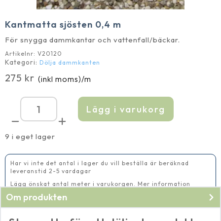
Kantmatta sjösten 0,4 m
För snygga dammkantar och vattenfall/bäckar.
Artikelnr:
V20120
Kategori:
Dölja dammkanten
275
kr
(inkl moms)
/m
Lägg i varukorg
Kantmatta
sjösten
0,4
m
9 i eget lager
mängd
Har vi inte det antal i lager du vill beställa är beräknad
leveranstid 2-5 vardagar
Lägg önskat antal meter i varukorgen. Mer information
nedan.
Om produkten