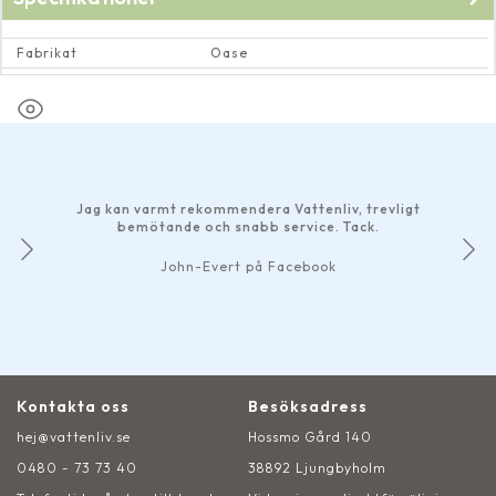
Fabrikat
Oase
Färg
sjösten/melerad
Jag kan varmt rekommendera Vattenliv, trevligt
bemötande och snabb service. Tack.
John-Evert på Facebook
Kontakta oss
Besöksadress
hej@vattenliv.se
Hossmo Gård 140
0480 - 73 73 40
38892 Ljungbyholm