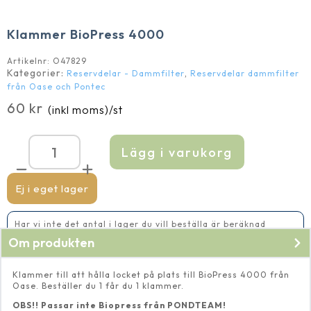
Klammer BioPress 4000
Artikelnr:
O47829
Kategorier:
,
Reservdelar - Dammfilter
Reservdelar dammfilter
från Oase och Pontec
60
kr
(inkl moms)
/st
Lägg i varukorg
Klammer
BioPress
4000
mängd
Ej i eget lager
Har vi inte det antal i lager du vill beställa är beräknad
leveranstid 5-10 vardagar
Om produkten
Klammer till att hålla locket på plats till BioPress 4000 från
Oase. Beställer du 1 får du 1 klammer.
OBS!! Passar inte Biopress från PONDTEAM!