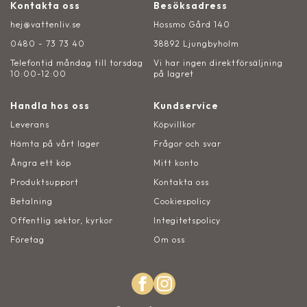
Kontakta oss
Besöksadress
hej@vattenliv.se
Hossmo Gård 140
0480 - 73 73 40
38892 Ljungbyholm
Telefontid måndag till torsdag
Vi har ingen direktförsäljning
10:00-12:00
på lagret
Handla hos oss
Kundservice
Leverans
Köpvillkor
Hämta på vårt lager
Frågor och svar
Ångra ett köp
Mitt konto
Produktsupport
Kontakta oss
Betalning
Cookiespolicy
Offentlig sektor, kyrkor
Integitetspolicy
Företag
Om oss