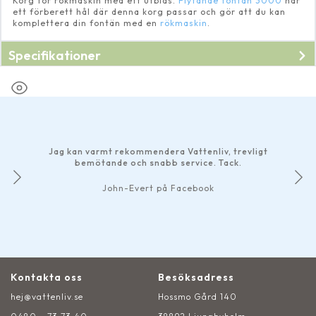
Korg för rökmaskin med ett utblås.
Flytande fontän 3000
har
ett förberett hål där denna korg passar och gör att du kan
komplettera din fontän med en
rökmaskin
.
Specifikationer
Jag kan varmt rekommendera Vattenliv, trevligt
bemötande och snabb service. Tack.
John-Evert på Facebook
Kontakta oss
Besöksadress
hej@vattenliv.se
Hossmo Gård 140