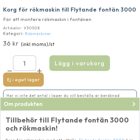
Korg för rökmaskin till Flytande fontän 3000
För att montera rökmaskin i fontänen
Artikelnr:
V30508
Kategori:
Rökmaskiner
36
kr
(inkl moms)
/st
Lägg i varukorg
Korg
för
rökmaskin
till
Ej i eget lager
Flytande
fontän
3000
Har vi inte det antal i lager du vill beställa är beräknad
mängd
leveranstid 2-5 vardagar
Om produkten
Tillbehör till Flytande fontän 3000
och rökmaskin!