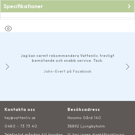
Specifikationer
Fabrikat
Oase
Jag kan varmt rekommendera Vattenliv, trevligt
bemötande och snabb service. Tack.
John-Evert på Facebook
Kontakta oss
Besöksadress
hej@vattenliv.se
Hossmo Gård 140
0480 - 73 73 40
38892 Ljungbyholm
Telefontid måndag till torsdag
Vi har ingen direktförsäljning