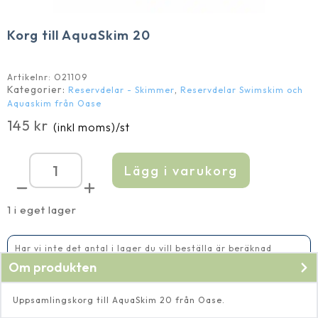
Korg till AquaSkim 20
Artikelnr:
O21109
Kategorier:
,
Reservdelar - Skimmer
Reservdelar Swimskim och
Aquaskim från Oase
145
kr
(inkl moms)
/st
Lägg i varukorg
Korg
till
AquaSkim
20
1 i eget lager
mängd
Har vi inte det antal i lager du vill beställa är beräknad
leveranstid 5-10 vardagar
Om produkten
Uppsamlingskorg till AquaSkim 20 från Oase.