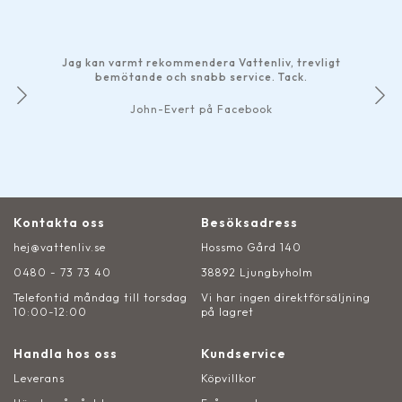
Jag kan varmt rekommendera Vattenliv, trevligt
bemötande och snabb service. Tack.
John-Evert på Facebook
Kontakta oss
Besöksadress
hej@vattenliv.se
Hossmo Gård 140
0480 - 73 73 40
38892 Ljungbyholm
Telefontid måndag till torsdag
Vi har ingen direktförsäljning
10:00-12:00
på lagret
Handla hos oss
Kundservice
Leverans
Köpvillkor