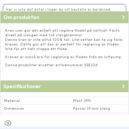
Har vi inte det antal i lager du vill beställa är beräknad
leveranstid 5-10 vardagar
Om produkten
Kran som gör det enkelt att reglera flödet på vattnet. Fästs
direkt på slangen med två slangklämmor.
Denna kran är inte alltid 100% tät. Lite vatten kan ta sig förbi
kranen. Detta gör att den är perfekt för reglering av flöden.
Inte för att helt stoppa ett flöde.
Kranen är också bra för reglering av flöden från en luftpump.
Denna produkter ersätter artikelnummer SSE226.
Specifikationer
Material
Plast (PP)
Dimension
Passar 19 mm slang
Max vattentemperatur
40 Cº