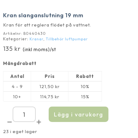
Kran slanganslutning 19 mm
Kran för att reglera flödet på vattnet.
Artikelnr:
B0440430
Kategorier:
,
Kranar
Tillbehör luftpumpar
135
kr
(inkl moms)
/st
Mängdrabatt
Antal
Pris
Rabatt
4 - 9
121,50
kr
10%
10+
114,75
kr
15%
Lägg i varukorg
Kran
slanganslutning
19
mm
23 i eget lager
mängd