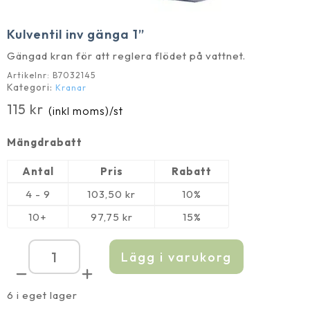
Kulventil inv gänga 1”
Gängad kran för att reglera flödet på vattnet.
Artikelnr:
B7032145
Kategori:
Kranar
115
kr
(inkl moms)
/st
Mängdrabatt
Antal
Pris
Rabatt
4 - 9
103,50
kr
10%
10+
97,75
kr
15%
Lägg i varukorg
Kulventil
inv
gänga
1''
6 i eget lager
mängd