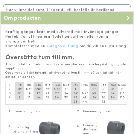
Har vi inte det antal i lager du vill beställa är beräknad
leveranstid 5-10 vardagar
Om produkten
Kraftig gängad kran med kulventil med invändiga gängor.
Perfekt för att reglera flödet på vattnet eller kunna
stänga det helt.
Komplettera med en
slanganslutning
om du vill ansluta slang.
Översätta tum till mm.
Använda tabllen nedan för att se vilken storlek du ska ha på din gängade
kopplingar.
Observera att det inte går att översätta tum till mm på vanligt sätt när
det gäller gängor.
1.
R6
R8
R10
R15
R20
R25
R32
R40
R50
R65
R80
R100
2.
1/8"
1/4"
3/8"
1/2"
3/4"
1"
1
1
2"
2
3"
4"
3.
10
14
17
21
27
34
1/4"
1/2"
60
1/2"
89
113
4.
8
11
14
18
24
30
42
48
56
76
84
110
38
44
72
1.
Benämning i mm
2.
Benämning i tum
Invändig
3.
4.
Utvändig
diameter
diameter i mm
mm