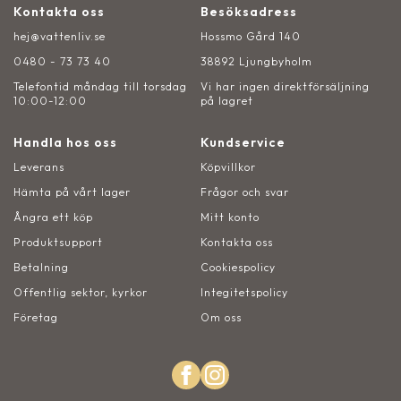
Kontakta oss
Besöksadress
hej@vattenliv.se
Hossmo Gård 140
0480 - 73 73 40
38892 Ljungbyholm
Telefontid måndag till torsdag
Vi har ingen direktförsäljning
10:00-12:00
på lagret
Handla hos oss
Kundservice
Leverans
Köpvillkor
Hämta på vårt lager
Frågor och svar
Ångra ett köp
Mitt konto
Produktsupport
Kontakta oss
Betalning
Cookiespolicy
Offentlig sektor, kyrkor
Integitetspolicy
Företag
Om oss