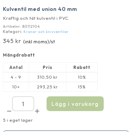
Kulventil med union 40 mm
Kraftig och tät kulventil i PVC.
Artikelnr:
B0112104
Kategori:
Kranar och knivventiler
345
kr
(inkl moms)
/st
Mängdrabatt
Antal
Pris
Rabatt
4 - 9
310,50
kr
10%
10+
293,25
kr
15%
Lägg i varukorg
Kulventil
med
union
40
5 i eget lager
mm
mängd