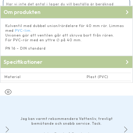
Har vi inte det antal i lager du vill beställa är beräknad
leveranstid 5-10 vardagar
Om produkten
Kulventil med dubbel union/rördelare för 40 mm rör. Limmas
med
PVC-lim
.
Unionen gör att ventilen går att skruva bort från rören.
För PVC-rör med en yttre ∅ på 40 mm.
PN 16 – DIN standard
Specifikationer
Material
Plast (PVC)
Dimension rör och rörkopplingar
Invändig ∅ 40 mm
Jag kan varmt rekommendera Vattenliv, trevligt
bemötande och snabb service. Tack.