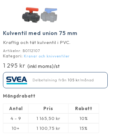
Kulventil med union 75 mm
Kraftig och tät kulventil i PVC.
Artikelnr:
B0112107
Kategori:
Kranar och knivventiler
1 295
kr
(inkl moms)
/st
Delbetalning från
105
kr
/månad
Mängdrabatt
Antal
Pris
Rabatt
4 - 9
1 165,50
kr
10%
10+
1 100,75
kr
15%