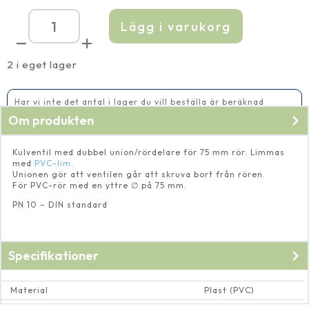
Lägg i varukorg
Kulventil
med
union
75
2 i eget lager
mm
mängd
Har vi inte det antal i lager du vill beställa är beräknad
leveranstid 5-10 vardagar
Om produkten
Kulventil med dubbel union/rördelare för 75 mm rör. Limmas
med
PVC-lim
.
Unionen gör att ventilen går att skruva bort från rören.
För PVC-rör med en yttre ∅ på 75 mm.
PN 10 – DIN standard
Specifikationer
Material
Plast (PVC)
Dimension rör och rörkopplingar
Invändig ∅ 75 mm