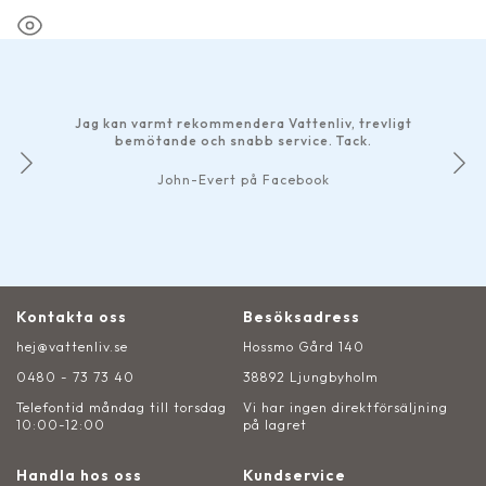
Jag kan varmt rekommendera Vattenliv, trevligt
bemötande och snabb service. Tack.
John-Evert på Facebook
Kontakta oss
Besöksadress
hej@vattenliv.se
Hossmo Gård 140
0480 - 73 73 40
38892 Ljungbyholm
Telefontid måndag till torsdag
Vi har ingen direktförsäljning
10:00-12:00
på lagret
Handla hos oss
Kundservice