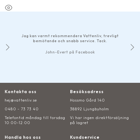
Fabrikat
Pondteam
Jag kan varmt rekommendera Vattenliv, trevligt
bemötande och snabb service. Tack.
John-Evert på Facebook
Kontakta oss
Besöksadress
hej@vattenliv.se
Hossmo Gård 140
0480 - 73 73 40
38892 Ljungbyholm
Telefontid måndag till torsdag
Vi har ingen direktförsäljning
10:00-12:00
på lagret
Handla hos oss
Kundservice