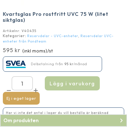
Kvartsglas Pro rostfritt UVC 75 W (litet
siktglas)
Artikelnr:
V40435
Kategorier:
,
Reservdelar - UVC-enheter
Reservdelar UVC-
enheter från Pondteam
595
kr
(inkl moms)
/st
Delbetalning från
95
kr
/månad
Lägg i varukorg
Kvartsglas
Pro
rostfritt
UVC
Ej i eget lager
75
W
(litet
Har vi inte det antal i lager du vill beställa är beräknad
siktglas)
leveranstid 2-5 vardagar
mängd
Om produkten