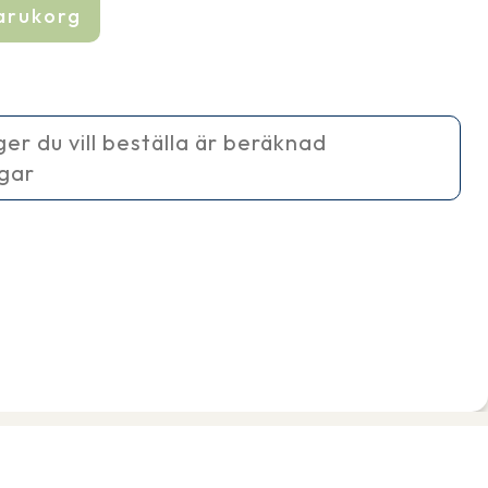
varukorg
ager du vill beställa är beräknad
agar