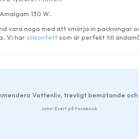
o Amalgam 130 W.
tid vara noga med att smörja in packningar oc
a. Vi har
silikonfett
som är perfekt till ändamå
mendera Vattenliv, trevligt bemötande och 
John-Evert på Facebook