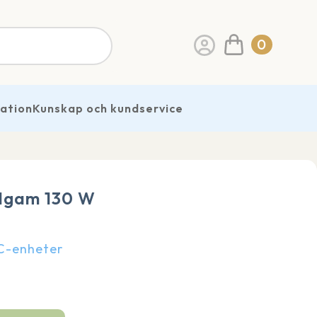
0
ration
Kunskap och kundservice
lgam 130 W
VC-enheter