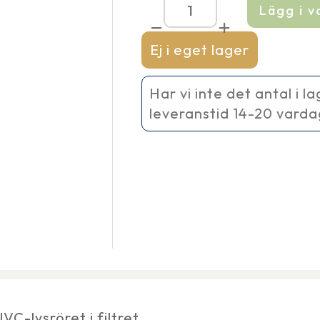
Lägg i 
Kvartsglas
UVC
Amalgam
Ej i eget lager
130
W
mängd
Har vi inte det antal i l
leveranstid 14-20 vard
C-lysröret i filtret.