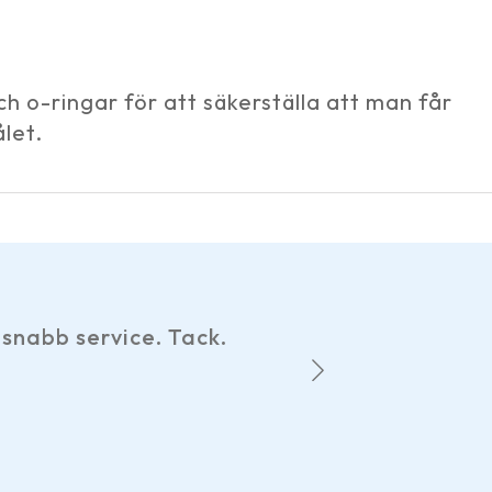
h o-ringar för att säkerställa att man får
let.
Har gjort
snabb service. Tack.
hemsid