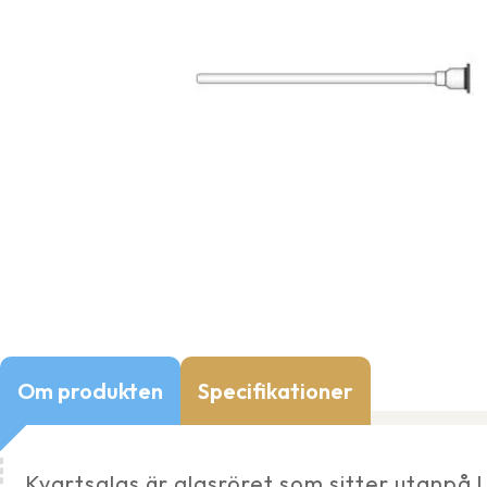
Om produkten
Specifikationer
Kvartsglas är glasröret som sitter utanpå UV