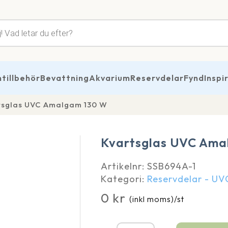
tsökning
illbehör
Bevattning
Akvarium
Reservdelar
Fynd
Inspi
tsglas UVC Amalgam 130 W
Kvartsglas UVC Ama
Artikelnr:
SSB694A-1
Kategori:
Reservdelar - U
0
kr
(inkl moms)
/st