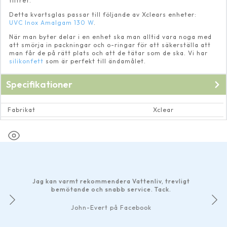
filtret.
Detta kvartsglas passar till följande av Xclears enheter:
UVC Inox Amalgam 130 W
.
När man byter delar i en enhet ska man alltid vara noga med
att smörja in packningar och o-ringar för att säkerställa att
man får de på rätt plats och att de tätar som de ska. Vi har
silikonfett
som är perfekt till ändamålet.
Specifikationer
Fabrikat
Xclear
Passar till
Inox
Jag kan varmt rekommendera Vattenliv, trevligt
bemötande och snabb service. Tack.
John-Evert på Facebook