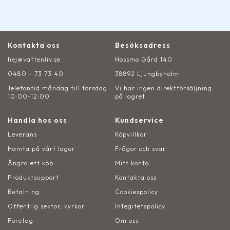
Kontakta oss
Besöksadress
hej@vattenliv.se
Hossmo Gård 140
0480 - 73 73 40
38892 Ljungbyholm
Telefontid måndag till torsdag
Vi har ingen direktförsäljning
10:00-12:00
på lagret
Handla hos oss
Kundservice
Leverans
Köpvillkor
Hämta på vårt lager
Frågor och svar
Ångra ett köp
Mitt konto
Produktsupport
Kontakta oss
Betalning
Cookiespolicy
Offentlig sektor, kyrkor
Integitetspolicy
Företag
Om oss