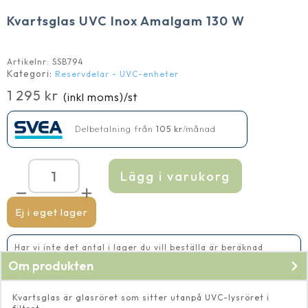
Kvartsglas UVC Inox Amalgam 130 W
Artikelnr:
SSB794
Kategori:
Reservdelar - UVC-enheter
1 295
kr
(inkl moms)
/st
Delbetalning från
105
kr
/månad
Lägg i varukorg
Kvartsglas
UVC
Inox
Amalgam
Ej i eget lager
130
W
mängd
Har vi inte det antal i lager du vill beställa är beräknad
leveranstid 14-20 vardagar
Om produkten
Kvartsglas är glasröret som sitter utanpå UVC-lysröret i