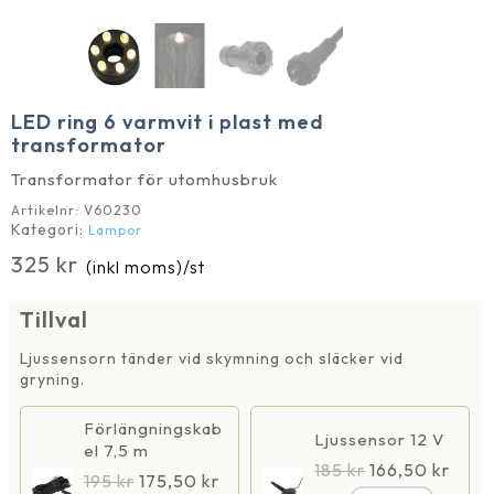
LED ring 6 varmvit i plast med
transformator
Transformator för utomhusbruk
Artikelnr:
V60230
Kategori:
Lampor
325
kr
(inkl moms)
/st
Tillval
Ljussensorn tänder vid skymning och släcker vid
gryning.
Förlängningskab
Ljussensor 12 V
el 7,5 m
185
kr
166,50
kr
195
kr
175,50
kr