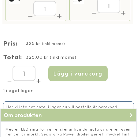
LED
LED
ring
ring
6
6
varmvit
varmvit
i
i
plast
plast
med
med
transforma
Pris:
transformator
325
kr
(inkl moms)
mängd
mängd
Total:
325,00
kr
(inkl moms)
Lägg i varukorg
LED
ring
6
varmvit
1 i eget lager
i
plast
med
transformator
Har vi inte det antal i lager du vill beställa är beräknad
mängd
leveranstid 2-5 vardagar
Om produkten
Med en LED ring för vattenstenar kan du njuta av stenen även
när det är mörkt. Sex starka Power dioder ger ett mycket fint