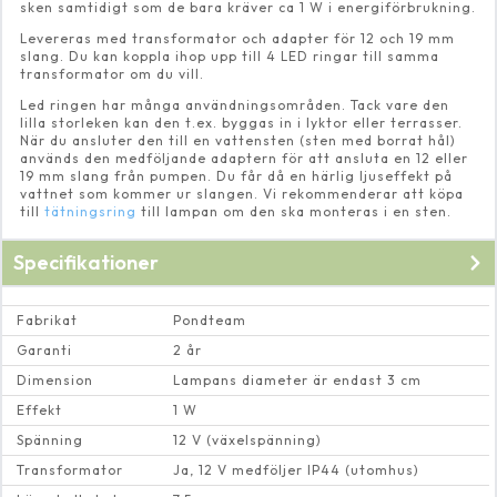
sken samtidigt som de bara kräver ca 1 W i energiförbrukning.
Levereras med transformator och adapter för 12 och 19 mm
slang. Du kan koppla ihop upp till 4 LED ringar till samma
transformator om du vill.
Led ringen har många användningsområden. Tack vare den
lilla storleken kan den t.ex. byggas in i lyktor eller terrasser.
När du ansluter den till en vattensten (sten med borrat hål)
används den medföljande adaptern för att ansluta en 12 eller
19 mm slang från pumpen. Du får då en härlig ljuseffekt på
vattnet som kommer ur slangen. Vi rekommenderar att köpa
till
tätningsring
till lampan om den ska monteras i en sten.
Specifikationer
Fabrikat
Pondteam
Garanti
2 år
Dimension
Lampans diameter är endast 3 cm
Effekt
1 W
Spänning
12 V (växelspänning)
Transformator
Ja, 12 V medföljer IP44 (utomhus)