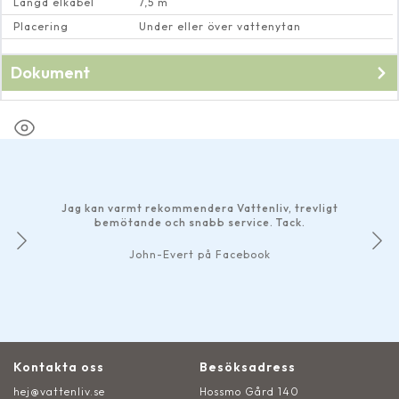
Längd elkabel
7,5 m
Placering
Under eller över vattenytan
Dokument
Bruksanvisning till
LED ring plast
Jag kan varmt rekommendera Vattenliv, trevligt
bemötande och snabb service. Tack.
John-Evert på Facebook
Kontakta oss
Besöksadress
hej@vattenliv.se
Hossmo Gård 140