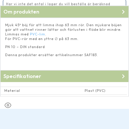
mängd
Har vi inte det antal i lager du vill beställa är beräknad
leveranstid 14-20 vardagar
Om produkten
Mjuk 45º böj för att limma ihop 63 mm rör. Den mjukare böjen
gör att vattnet rinner lättar och förlusten i flöde blir mindre.
Limmas med
PVC-lim
.
För PVC-rör med en yttre ∅ på 63 mm.
PN 10 – DIN standard
Denna produkter ersätter artikelnummer SAF183.
Specifikationer
Material
Plast (PVC)
Dimension rör och rörkopplingar
Invändig ∅ 63 mm