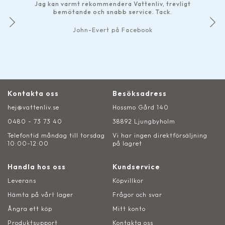
Jag kan varmt rekommendera Vattenliv, trevligt
bemötande och snabb service. Tack.
John-Evert på Facebook
Kontakta oss
Besöksadress
hej@vattenliv.se
Hossmo Gård 140
0480 - 73 73 40
38892 Ljungbyholm
Telefontid måndag till torsdag
Vi har ingen direktförsäljning
10:00-12:00
på lagret
Handla hos oss
Kundservice
Leverans
Köpvillkor
Hämta på vårt lager
Frågor och svar
Ångra ett köp
Mitt konto
Produktsupport
Kontakta oss