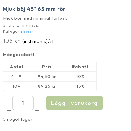
Mjuk böj 45º 63 mm rör
Mjuk böj med minimal förlust.
Artikelnr:
B0110214
Kategori:
Böjar
105
kr
(inkl moms)
/st
Mängdrabatt
Antal
Pris
Rabatt
4 - 9
94,50
kr
10%
10+
89,25
kr
15%
Lägg i varukorg
Mjuk
böj
45º
63
5 i eget lager
mm
rör