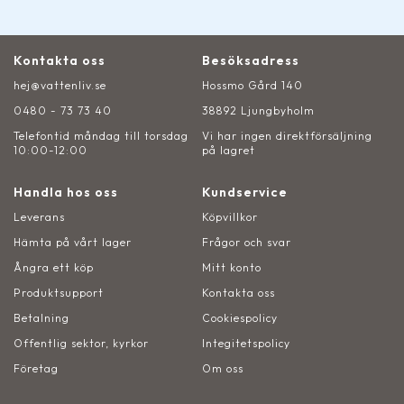
Kontakta oss
Besöksadress
hej@vattenliv.se
Hossmo Gård 140
0480 - 73 73 40
38892 Ljungbyholm
Telefontid måndag till torsdag
Vi har ingen direktförsäljning
10:00-12:00
på lagret
Handla hos oss
Kundservice
Leverans
Köpvillkor
Hämta på vårt lager
Frågor och svar
Ångra ett köp
Mitt konto
Produktsupport
Kontakta oss
Betalning
Cookiespolicy
Offentlig sektor, kyrkor
Integitetspolicy
Företag
Om oss