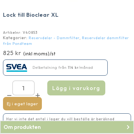
Lock till Bioclear XL
Artikelnr:
V40853
Kategorier:
,
Reservdelar - Dammfilter
Reservdelar dammfilter
från Pondteam
825
kr
(inkl moms)
/st
Delbetalning från
114
kr
/månad
Lägg i varukorg
Lock
till
Bioclear
XL
Ej i eget lager
mängd
Har vi inte det antal i lager du vill beställa är beräknad
leveranstid 2-5 vardagar
Om produkten