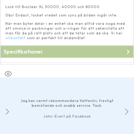
Lock till Bioclear XL 30000, 40000 och 80000.
Obs! Endast, locket vredet som syns på bilden ingår inte.
När man byter delar i en enhet ska man alltid vara noga med
att smörja in packningar och o-ringar för att säkerställa att
man får de på rätt plats och att de tätar som de ska. Vi har
silikonfett
som är perfekt till ändamålet.
Specifikationer
Fabrikat
Pondteam
Jag kan varmt rekommendera Vattenliv, trevligt
bemötande och snabb service. Tack.
John-Evert på Facebook