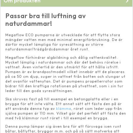
Om produkten
Passar bra till luftning av
naturdammar!
Megaflow ECO pumparna är utvecklade för att flytta stora
mängder vatten men med minimal energiförbrukning. De är
därför mycket lämpliga för syresättning av större
naturdammar/trädgårdsdammar året runt.
Megaflow förhindrar algbildning och dålig vattenkvalitet.
Mycket lämplig i naturdammar och där det behövs rörelse i
vattnet. Även vintertid är den utmärkt för att hålla isfritt.
Pumpen är av brandpostmodell vilket innebär att de placeras
på ca 50 cm djup, suger in vattnet från botten och slungar ut
det ovanför vattenytan. Det är pumpens propellerrotor som
bidrar till den kraftiga rotationen på ytvattnet, som i sin tur
leder till den goda syresättningen.
Ska skruvas fast på till exempel en betongplatta eller i en
brygga för att inte välta. Ett annat sätt att fästa den på är
att använda denna typ av
klämma
, röret som leder upp från
själva pumpen är 110 mm. Vilket gör det perfekt att fästa den
med två klämmor runt röret i till exempel en brygga.
Denna pump lämpar sig även bra för att försvaga isen runt
båtar, båtlyftar, bryggor m.m. och på så sätt motverka att