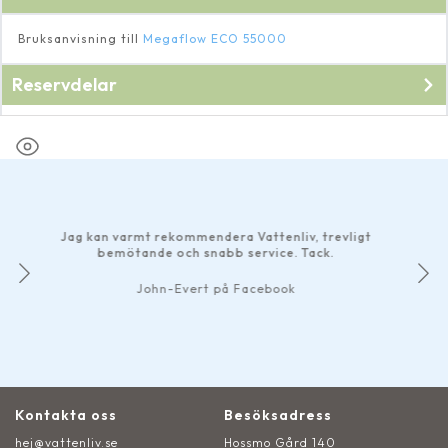
Bruksanvisning till
Megaflow ECO 55000
Reservdelar
Till
Megaflow
Ha
b
Jag kan varmt rekommendera Vattenliv, trevligt
smi
bemötande och snabb service. Tack.
Det
John-Evert på Facebook
Kontakta oss
Besöksadress
hej@vattenliv.se
Hossmo Gård 140