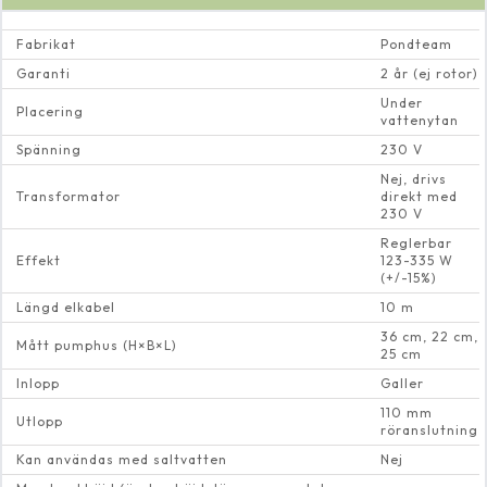
Fabrikat
Pondteam
Garanti
2 år (ej rotor)
Under
Placering
vattenytan
Spänning
230 V
Nej, drivs
Transformator
direkt med
230 V
Reglerbar
Effekt
123-335 W
(+/-15%)
Längd elkabel
10 m
36 cm, 22 cm,
Mått pumphus (H×B×L)
25 cm
Inlopp
Galler
110 mm
Utlopp
röranslutning
Kan användas med saltvatten
Nej