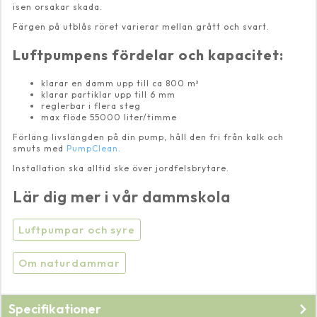
isen orsakar skada.
Färgen på utblås röret varierar mellan grått och svart.
Luftpumpens fördelar och kapacitet:
klarar en damm upp till ca 800 m²
klarar partiklar upp till 6 mm
reglerbar i flera steg
max flöde 55000 liter/timme
Förläng livslängden på din pump, håll den fri från kalk och
smuts med
PumpClean.
Installation ska alltid ske över jordfelsbrytare.
Lär dig mer i vår dammskola
Luftpumpar och syre
Om naturdammar
Specifikationer