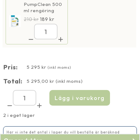
PumpClean 500
ml rengöring
210
kr
189
kr
Megaflow
ECO
55000
reglerbar
mängd
Pris:
5 295
kr
(inkl moms)
Total:
5 295,00
kr
(inkl moms)
Lägg i varukorg
Megaflow
ECO
55000
reglerbar
2 i eget lager
mängd
Har vi inte det antal i lager du vill beställa är beräknad
leveranstid 2-5 vardagar