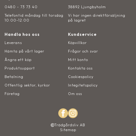
0480 - 73 73 40
38892 Ljungbyholm
Telefontid måndag till torsdag
Vi har ingen direktförsäljning
10:00-12:00
på lagret
Handla hos oss
Kundservice
Leverans
Köpvillkor
Hämta på vårt lager
Frågor och svar
Ångra ett köp
Mitt konto
Produktsupport
Kontakta oss
Betalning
Cookiespolicy
Offentlig sektor, kyrkor
Integitetspolicy
Företag
Om oss
Trädgårdsliv AB
Sitemap