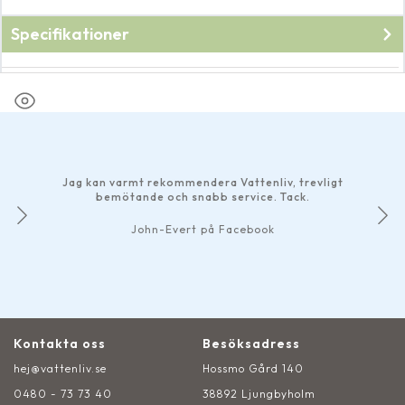
Specifikationer
Fabrikat
Oase
Jag kan varmt rekommendera Vattenliv, trevligt
bemötande och snabb service. Tack.
John-Evert på Facebook
Kontakta oss
Besöksadress
hej@vattenliv.se
Hossmo Gård 140
0480 - 73 73 40
38892 Ljungbyholm