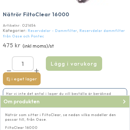
Nätrör FiltoClear 16000
Artikelnr:
O21654
Kategorier:
,
Reservdelar - Dammfilter
Reservdelar dammfilter
från Oase och Pontec
475
kr
(inkl moms)
/st
Lägg i varukorg
Nätrör
FiltoClear
16000
mängd
Ej i eget lager
Har vi inte det antal i lager du vill beställa är beräknad
leveranstid 5-10 vardagar
Om produkten
Nätrör som sitter i FiltoClear, se nedan vilka modeller den
passar till, från Oase.
FiltoClear 16000