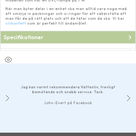
modellen som har en UVC-lampa på 7 W.
När man byter delar i en enhet ska man alltid vara noga med
att smörja in packningar och o-ringar för att säkerställa att
man får de på rätt plats och att de tätar som de ska. Vi har
silikonfett
som är perfekt till ändamålet.
Specifikationer
Fabrikat
Pondteam
Jag kan varmt rekommendera Vattenliv, trevligt
bemötande och snabb service. Tack.
John-Evert på Facebook