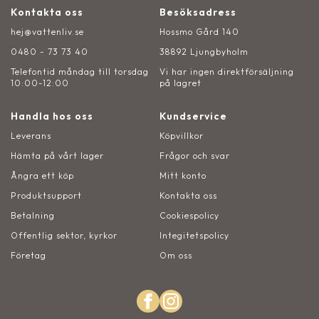
Kontakta oss
Besöksadress
hej@vattenliv.se
Hossmo Gård 140
0480 - 73 73 40
38892 Ljungbyholm
Telefontid måndag till torsdag
Vi har ingen direktförsäljning
10:00-12:00
på lagret
Handla hos oss
Kundservice
Leverans
Köpvillkor
Hämta på vårt lager
Frågor och svar
Ångra ett köp
Mitt konto
Produktsupport
Kontakta oss
Betalning
Cookiespolicy
Offentlig sektor, kyrkor
Integitetspolicy
Företag
Om oss