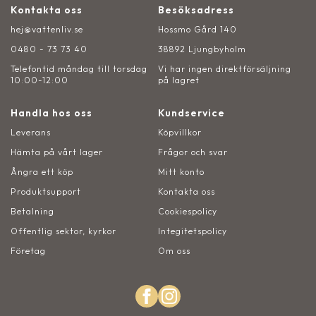
Kontakta oss
Besöksadress
hej@vattenliv.se
Hossmo Gård 140
0480 - 73 73 40
38892 Ljungbyholm
Telefontid måndag till torsdag
Vi har ingen direktförsäljning
10:00-12:00
på lagret
Handla hos oss
Kundservice
Leverans
Köpvillkor
Hämta på vårt lager
Frågor och svar
Ångra ett köp
Mitt konto
Produktsupport
Kontakta oss
Betalning
Cookiespolicy
Offentlig sektor, kyrkor
Integitetspolicy
Företag
Om oss