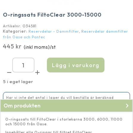
O-ringssats FiltoClear 3000-15000
Artikelnr:
O34581
Kategorier:
,
Reservdelar - Dammfilter
Reservdelar dammfilter
från Oase och Pontec
445
kr
(inkl moms)
/st
Lägg i varukorg
O-
ringssats
FiltoClear
3000-
5 i eget lager
15000
mängd
Har vi inte det antal i lager du vill beställa är beräknad
leveranstid 5-10 vardagar
Om produkten
O-ringssats till FiltoClear i storlekarna 3000, 6000, 11000
och 15000 från Oase.
Innehåller alla O-ringar till filtret FiltoClear.