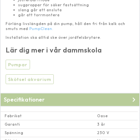
sugproppar för säker fastsättning
slang går att ansluta
går att torrmontera
Förläng livslängden på din pump, håll den fri från kalk och
smuts med
PumpClean.
Installation ska alltid ske över jordfelsbrytare.
Lär dig mer i vår dammskola
Pumpar
Skötsel akvarium
Specifikationer
Fabrikat
Oase
Garanti
3 år
Spänning
230 V