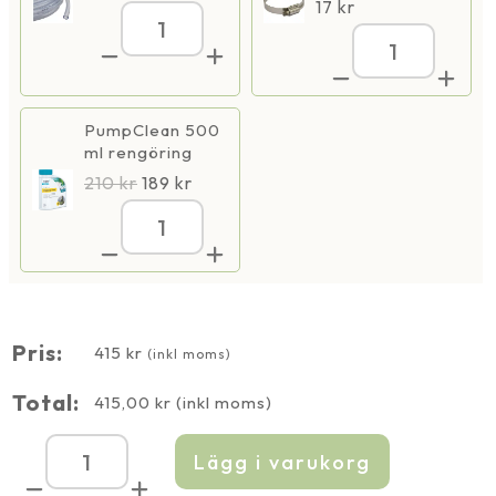
17
kr
OptiMax
1000
OptiMax
mängd
1000
mängd
PumpClean 500
ml rengöring
210
kr
189
kr
OptiMax
1000
mängd
Pris:
415
kr
(inkl moms)
Total:
415,00
kr
(inkl moms)
Lägg i varukorg
OptiMax
1000