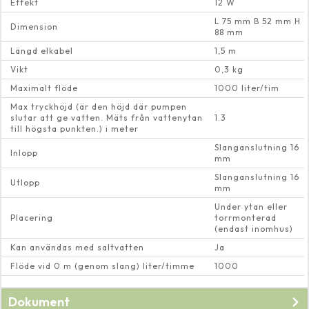
Effekt
12 W
L 75 mm B 52 mm H
Dimension
88 mm
Längd elkabel
1,5 m
Vikt
0,3 kg
Maximalt flöde
1000 liter/tim
Max tryckhöjd (är den höjd där pumpen
slutar att ge vatten. Mäts från vattenytan
1.3
till högsta punkten.) i meter
Slanganslutning 16
Inlopp
mm
Slanganslutning 16
Utlopp
mm
Under ytan eller
Placering
torrmonterad
(endast inomhus)
Kan användas med saltvatten
Ja
Flöde vid 0 m (genom slang) liter/timme
1000
Dokument