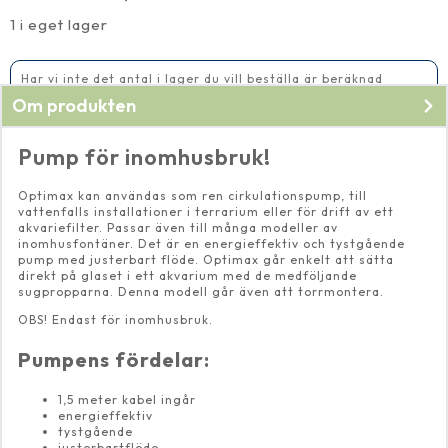
mängd
1 i eget lager
Har vi inte det antal i lager du vill beställa är beräknad
leveranstid 5-10 vardagar
Om produkten
Pump för inomhusbruk!
Optimax kan användas som ren cirkulationspump, till
vattenfalls installationer i terrarium eller för drift av ett
akvariefilter. Passar även till många modeller av
inomhusfontäner. Det är en energieffektiv och tystgående
pump med justerbart flöde. Optimax går enkelt att sätta
direkt på glaset i ett akvarium med de medföljande
sugpropparna. Denna modell går även att torrmontera.
OBS! Endast för inomhusbruk.
Pumpens fördelar:
1,5 meter kabel ingår
energieffektiv
tystgående
justerbartflöde