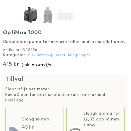
OptiMax 1000
Cirkulationspump för akvariet eller andra installationer.
Artikelnr:
O42656
Kategorier:
,
Cirkulationspumpar
Minipumpar
415
kr
(inkl moms)
/st
Tillval
Slang säljs per meter.
PumpClean tar bort smuts och kalk för maximal
livslängd.
Slangklämma för
Slang 16 mm
12, 13 och 16 mm
slang
45
kr