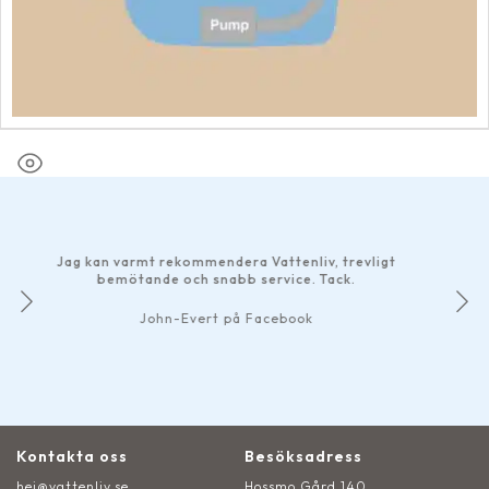
Har gjo
bra so
g kan varmt rekommendera Vattenliv, trevligt
smidiga 
bemötande och snabb service. Tack.
Det mär
John-Evert på Facebook
Kontakta oss
Besöksadress
hej@vattenliv.se
Hossmo Gård 140