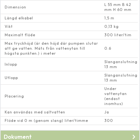
L 55 mm B 42
Dimension
mm H 60 mm
Längd elkabel
1,5 m
Vikt
0,13 kg
Maximalt flöde
300 liter/tim
Max tryckhöjd (är den höjd där pumpen slutar
att ge vatten. Mäts från vattenytan till
0.6
högsta punkten.) i meter
Slanganslutning
Inlopp
13 mm
Slanganslutning
Utlopp
13 mm
Under
vattenytan
Placering
(endast
inomhus)
Kan användas med saltvatten
Ja
Flöde vid 0 m (genom slang) liter/timme
300
Dokument