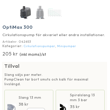
OptiMax 300
Cirkulationspump för akvariet eller andra installationer.
Artikelnr:
O42653
Kategorier:
,
Cirkulationspumpar
Minipumpar
205
kr
(inkl moms)
/st
Tillval
Slang säljs per meter.
PumpClean tar bort smuts och kalk för maximal
livslängd.
Spiralslang 13
Slang 13 mm
mm 3 bar
38
kr
35
kr