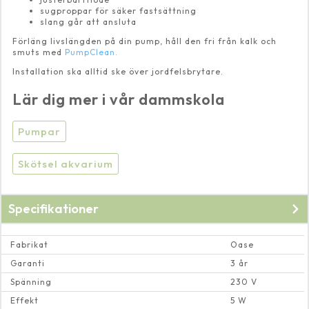
sugproppar för säker fastsättning
slang går att ansluta
Förläng livslängden på din pump, håll den fri från kalk och
smuts med
PumpClean.
Installation ska alltid ske över jordfelsbrytare.
Lär dig mer i vår dammskola
Pumpar
Skötsel akvarium
Specifikationer
Fabrikat
Oase
Garanti
3 år
Spänning
230 V
Effekt
5 W