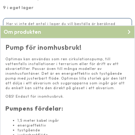
mängd
9 i eget lager
Har vi inte det antal i lager du vill beställa är beräknad
leveranstid 5-10 vardagar
Om produkten
Pump för inomhusbruk!
Optimax kan användas som ren cirkulationspump, till
vattenfalls installationer i terrarium eller för drift av ett
akvariefilter. Passar även till många modeller av
inomhusfontäner. Det är en energieffektiv och tystgående
pump med justerbart flöde. Optimax lilla storlek gör den lätt
att dölja i ett akvarium och sugpropparna som ingår gör att
du enkelt kan sätta den direkt på glaset i ett akvarium.
OBS! Endast för inomhusbruk.
Pumpens fördelar:
1,5 meter kabel ingår
energieffektiv
tystgående
justerbartflöde