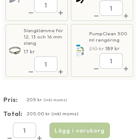
OptiMax
OptiMax
300
300
mängd
mängd
Slangklämma för
PumpClean 500
12, 13 och 16 mm
ml rengöring
slang
210
kr
189
kr
17
kr
OptiMax
OptiMax
300
300
mängd
mängd
Pris:
205
kr
(inkl moms)
Total:
205,00
kr
(inkl moms)
Lägg i varukorg
OptiMax
300