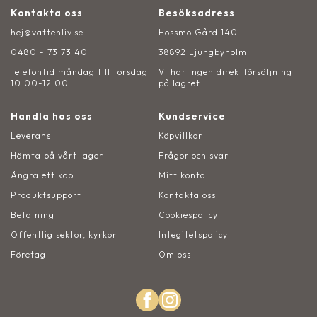
Kontakta oss
Besöksadress
hej@vattenliv.se
Hossmo Gård 140
0480 - 73 73 40
38892 Ljungbyholm
Telefontid måndag till torsdag
Vi har ingen direktförsäljning
10:00-12:00
på lagret
Handla hos oss
Kundservice
Leverans
Köpvillkor
Hämta på vårt lager
Frågor och svar
Ångra ett köp
Mitt konto
Produktsupport
Kontakta oss
Betalning
Cookiespolicy
Offentlig sektor, kyrkor
Integitetspolicy
Företag
Om oss