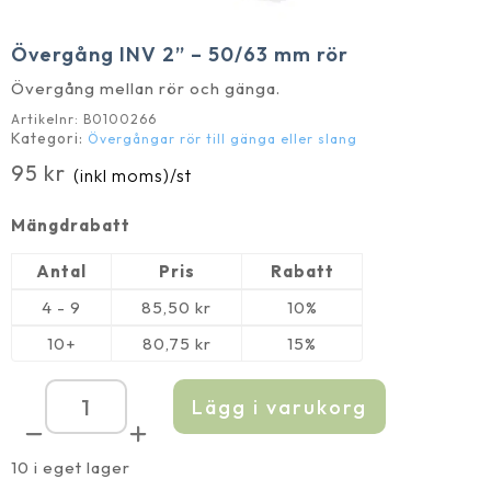
Övergång INV 2” – 50/63 mm rör
Övergång mellan rör och gänga.
Artikelnr:
B0100266
Kategori:
Övergångar rör till gänga eller slang
95
kr
(inkl moms)
/st
Mängdrabatt
Antal
Pris
Rabatt
4 - 9
85,50
kr
10%
10+
80,75
kr
15%
Lägg i varukorg
Övergång
INV
2''
-
10 i eget lager
50/63