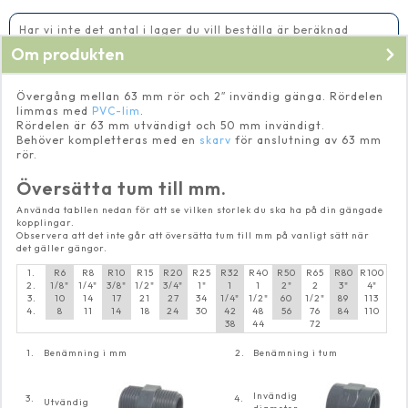
mm
rör
mängd
Har vi inte det antal i lager du vill beställa är beräknad
leveranstid 5-10 vardagar
Om produkten
Övergång mellan 63 mm rör och 2″ invändig gänga. Rördelen
limmas med
PVC-lim
.
Rördelen är 63 mm utvändigt och 50 mm invändigt.
Behöver kompletteras med en
skarv
för anslutning av 63 mm
rör.
Översätta tum till mm.
Använda tabllen nedan för att se vilken storlek du ska ha på din gängade
kopplingar.
Observera att det inte går att översätta tum till mm på vanligt sätt när
det gäller gängor.
1.
R6
R8
R10
R15
R20
R25
R32
R40
R50
R65
R80
R100
2.
1/8"
1/4"
3/8"
1/2"
3/4"
1"
1
1
2"
2
3"
4"
3.
10
14
17
21
27
34
1/4"
1/2"
60
1/2"
89
113
4.
8
11
14
18
24
30
42
48
56
76
84
110
38
44
72
1.
Benämning i mm
2.
Benämning i tum
Invändig
3.
4.
Utvändig