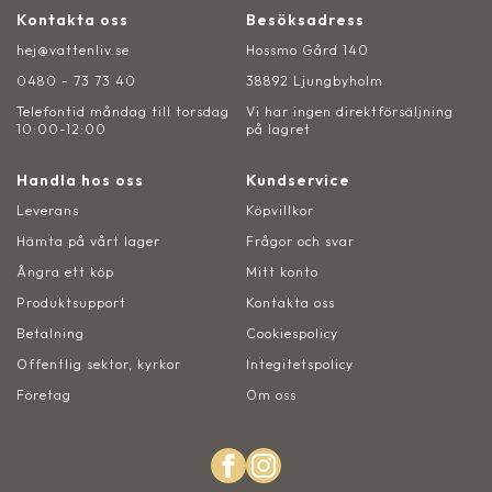
Kontakta oss
Besöksadress
hej@vattenliv.se
Hossmo Gård 140
0480 - 73 73 40
38892 Ljungbyholm
Telefontid måndag till torsdag
Vi har ingen direktförsäljning
10:00-12:00
på lagret
Handla hos oss
Kundservice
Leverans
Köpvillkor
Hämta på vårt lager
Frågor och svar
Ångra ett köp
Mitt konto
Produktsupport
Kontakta oss
Betalning
Cookiespolicy
Offentlig sektor, kyrkor
Integitetspolicy
Företag
Om oss