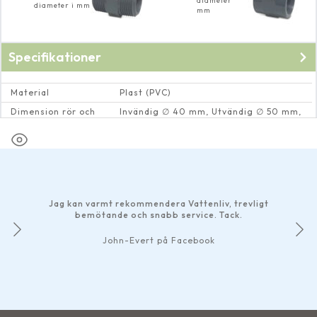
diameter
diameter i mm
mm
Specifikationer
Material
Plast (PVC)
Dimension rör och
Invändig ∅ 40 mm, Utvändig ∅ 50 mm,
rörkopplingar
Utvändig 1¼" gänga
Jag kan varmt rekommendera Vattenliv, trevligt
bemötande och snabb service. Tack.
John-Evert på Facebook