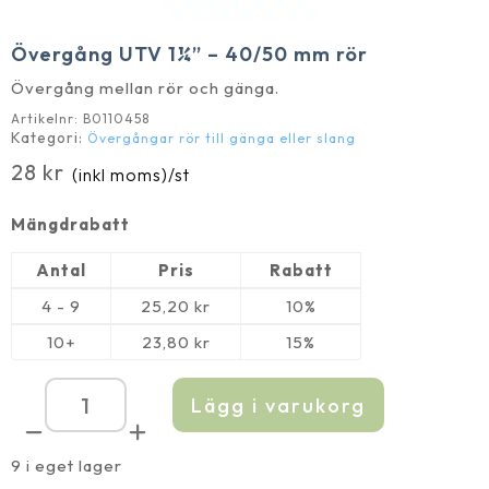
Övergång UTV 1¼” – 40/50 mm rör
Övergång mellan rör och gänga.
Artikelnr:
B0110458
Kategori:
Övergångar rör till gänga eller slang
28
kr
(inkl moms)
/st
Mängdrabatt
Antal
Pris
Rabatt
4 - 9
25,20
kr
10%
10+
23,80
kr
15%
Lägg i varukorg
Övergång
UTV
1¼''
-
9 i eget lager
40/50