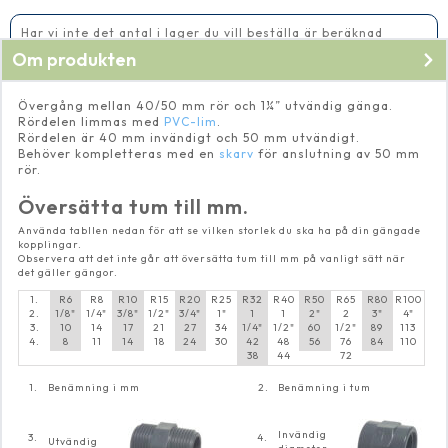
mm
rör
mängd
Har vi inte det antal i lager du vill beställa är beräknad
leveranstid 5-10 vardagar
Om produkten
Övergång mellan 40/50 mm rör och 1¼” utvändig gänga.
Rördelen limmas med
PVC-lim
.
Rördelen är 40 mm invändigt och 50 mm utvändigt.
Behöver kompletteras med en
skarv
för anslutning av 50 mm
rör.
Översätta tum till mm.
Använda tabllen nedan för att se vilken storlek du ska ha på din gängade
kopplingar.
Observera att det inte går att översätta tum till mm på vanligt sätt när
det gäller gängor.
1.
R6
R8
R10
R15
R20
R25
R32
R40
R50
R65
R80
R100
2.
1/8"
1/4"
3/8"
1/2"
3/4"
1"
1
1
2"
2
3"
4"
3.
10
14
17
21
27
34
1/4"
1/2"
60
1/2"
89
113
4.
8
11
14
18
24
30
42
48
56
76
84
110
38
44
72
1.
Benämning i mm
2.
Benämning i tum
Invändig
3.
4.
Utvändig