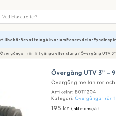
tsökning
illbehör
Bevattning
Akvarium
Reservdelar
Fynd
Inspi
Övergångar rör till gänga eller slang
Övergång UTV 3”
Övergång UTV 3” – 9
Övergång mellan rör och
Artikelnr:
B0111204
Kategori:
Övergångar rör ti
195
kr
(inkl moms)
/st