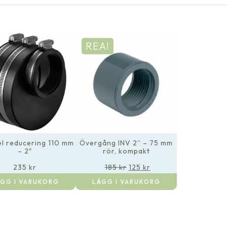
REA!
el reducering 110 mm
Övergång INV 2” – 75 mm
– 2″
rör, kompakt
Det
Det
235
kr
185
kr
125
kr
ursprungliga
nuvarande
GG I VARUKORG
LÄGG I VARUKORG
priset
priset
var:
är:
185 kr.
125 kr.