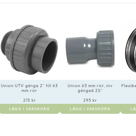
Union UTV gänga 2” till 63
Union 63 mm rör, inv
Flexib
mm rör
gängad 2½”
215
kr
295
kr
LÄGG I VARUKORG
LÄGG I VARUKORG
LÄ