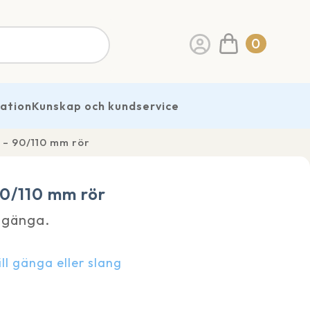
0
ration
Kunskap och kundservice
 – 90/110 mm rör
0/110 mm rör
 gänga.
ll gänga eller slang