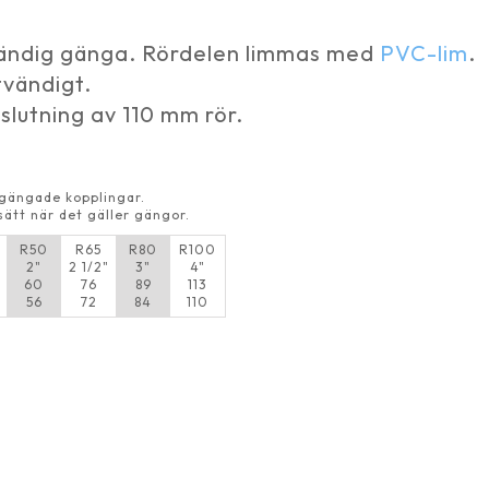
vändig gänga. Rördelen limmas med
PVC-lim
.
tvändigt.
slutning av 110 mm rör.
n gängade kopplingar.
sätt när det gäller gängor.
R50
R65
R80
R100
2"
2 1/2"
3"
4"
60
76
89
113
56
72
84
110