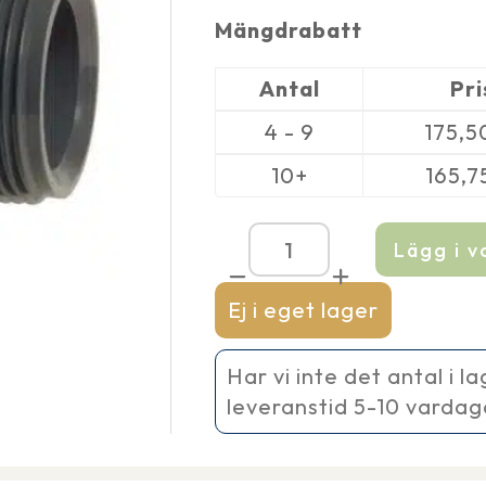
Mängdrabatt
Antal
Pri
4 - 9
175,
10+
165,7
Lägg i 
Övergång
UTV
3''
Ej i eget lager
-
90/110
mm
Har vi inte det antal i l
rör
leveranstid 5-10 vardag
mängd