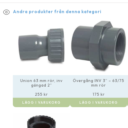
Andra produkter från denna kategori
Union 63 mm rör, inv
Övergång INV 3” – 63/75
gängad 2”
mm rör
255
kr
175
kr
LÄGG I VARUKORG
LÄGG I VARUKORG