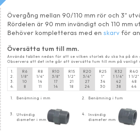
Övergång mellan 90/110 mm rör och 3″ ut
Rördelen är 90 mm invändigt och 110 mm u
Behöver kompletteras med en
skarv
för an
Översätta tum till mm.
Använda tabllen nedan för att se vilken storlek du ska ha på di
Observera att det inte går att översätta tum till mm på vanligt 
1.
R6
R8
R10
R15
R20
R25
R32
R40
2.
1/8"
1/4"
3/8"
1/2"
3/4"
1"
1 1/4"
1 1/2"
3.
10
14
17
21
27
34
42
48
4.
8
11
14
18
24
30
38
44
1.
Benämning i mm
2.
Benämning i tum
3.
4.
Utvändig
Invändig
diameter i mm
diameter mm