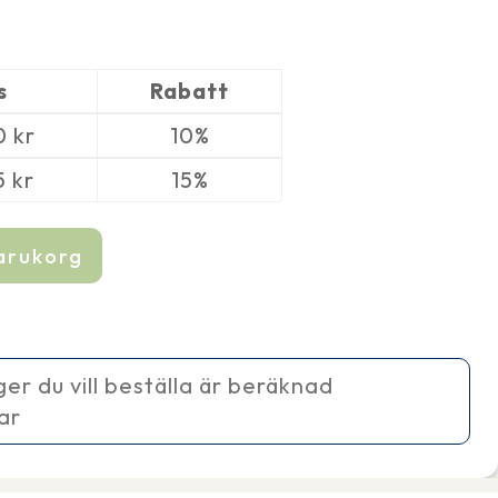
s
Rabatt
50
kr
10%
5
kr
15%
varukorg
ager du vill beställa är beräknad
ar