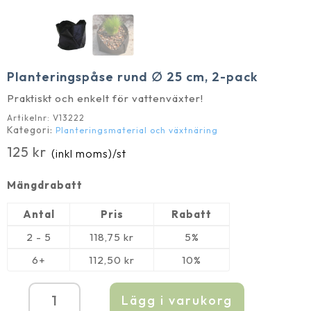
Planteringspåse rund ∅ 25 cm, 2-pack
Praktiskt och enkelt för vattenväxter!
Artikelnr:
V13222
Kategori:
Planteringsmaterial och växtnäring
125
kr
(inkl moms)
/st
Mängdrabatt
Antal
Pris
Rabatt
2 - 5
118,75
kr
5%
6+
112,50
kr
10%
Lägg i varukorg
Planteringspåse