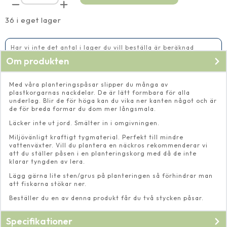
rund
∅
25
36 i eget lager
cm,
2-
pack
mängd
Har vi inte det antal i lager du vill beställa är beräknad
leveranstid 2-5 vardagar
Om produkten
Med våra planteringspåsar slipper du många av
plastkorgarnas nackdelar. De är lätt formbara för alla
underlag. Blir de för höga kan du vika ner kanten något och är
de för breda formar du dom mer långsmala.
Läcker inte ut jord. Smälter in i omgivningen.
Miljövänligt kraftigt tygmaterial. Perfekt till mindre
vattenväxter. Vill du plantera en näckros rekommenderar vi
att du ställer påsen i en planteringskorg med då de inte
klarar tyngden av lera.
Lägg gärna lite sten/grus på planteringen så förhindrar man
att fiskarna stökar ner.
Beställer du en av denna produkt får du två stycken påsar.
Specifikationer