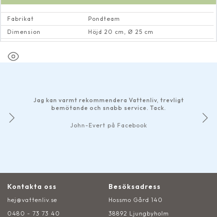
Fabrikat
Pondteam
Dimension
Höjd 20 cm, Ø 25 cm
Volym
ca 10 l
Jag kan varmt rekommendera Vattenliv, trevligt
bemötande och snabb service. Tack.
John-Evert på Facebook
Kontakta oss
Besöksadress
hej@vattenliv.se
Hossmo Gård 140
0480 - 73 73 40
38892 Ljungbyholm