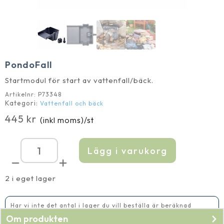
PondoFall
Startmodul för start av vattenfall/bäck.
Artikelnr:
P73348
Kategori:
Vattenfall och bäck
445
kr
(inkl moms)
/st
Lägg i varukorg
PondoFall
mängd
2 i eget lager
Har vi inte det antal i lager du vill beställa är beräknad
leveranstid 5-10 vardagar
Om produkten