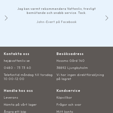
Jag kan varmt rekommendera Vattenliv, trevligt
bemötande och snabb service. Tack.
John-Evert på Facebook
Kontakta oss
Besöksadress
hej@vattenliv.se
Hossmo Gård 140
0480 - 73 73 40
38892 Ljungbyholm
Telefontid måndag till torsdag
Vi har ingen direktförsäljning
10:00-12:00
på lagret
Handla hos oss
Kundservice
Leverans
Köpvillkor
Hämta på vårt lager
Frågor och svar
Ångra ett köp
Mitt konto