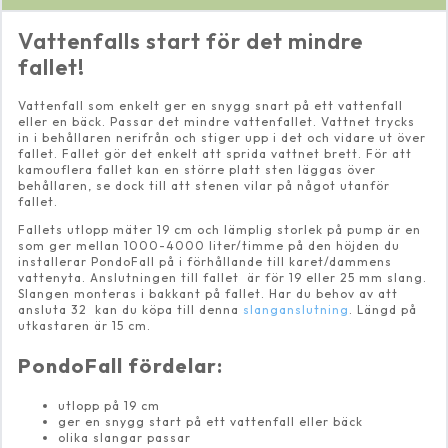
Vattenfalls start för det mindre
fallet!
Vattenfall som enkelt ger en snygg snart på ett vattenfall
eller en bäck. Passar det mindre vattenfallet. Vattnet trycks
in i behållaren nerifrån och stiger upp i det och vidare ut över
fallet. Fallet gör det enkelt att sprida vattnet brett. För att
kamouflera fallet kan en större platt sten läggas över
behållaren, se dock till att stenen vilar på något utanför
fallet.
Fallets utlopp mäter 19 cm och lämplig storlek på pump är en
som ger mellan 1000-4000 liter/timme på den höjden du
installerar PondoFall på i förhållande till karet/dammens
vattenyta. Anslutningen till fallet är för 19 eller 25 mm slang.
Slangen monteras i bakkant på fallet. Har du behov av att
ansluta 32 kan du köpa till denna
slanganslutning
. Längd på
utkastaren är 15 cm.
PondoFall fördelar:
utlopp på 19 cm
ger en snygg start på ett vattenfall eller bäck
olika slangar passar