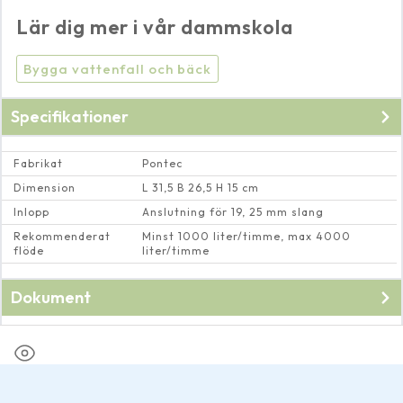
Lär dig mer i vår dammskola
Bygga vattenfall och bäck
Specifikationer
Fabrikat
Pontec
Dimension
L 31,5 B 26,5 H 15 cm
Inlopp
Anslutning för 19, 25 mm slang
Rekommenderat
Minst 1000 liter/timme, max 4000
flöde
liter/timme
Dokument
Bruksanvisning till
PondoFall