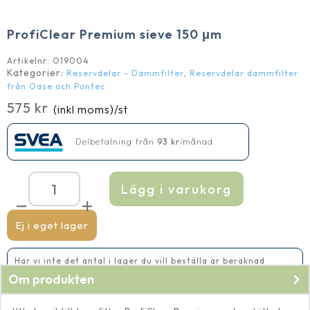
ProfiClear Premium sieve 150 μm
Artikelnr:
O19004
Kategorier:
,
Reservdelar - Dammfilter
Reservdelar dammfilter
från Oase och Pontec
575
kr
(inkl moms)
/st
Delbetalning från
93
kr
/månad
Lägg i varukorg
ProfiClear
Premium
sieve
150
Ej i eget lager
μm
mängd
Har vi inte det antal i lager du vill beställa är beräknad
leveranstid 5-10 vardagar
Om produkten