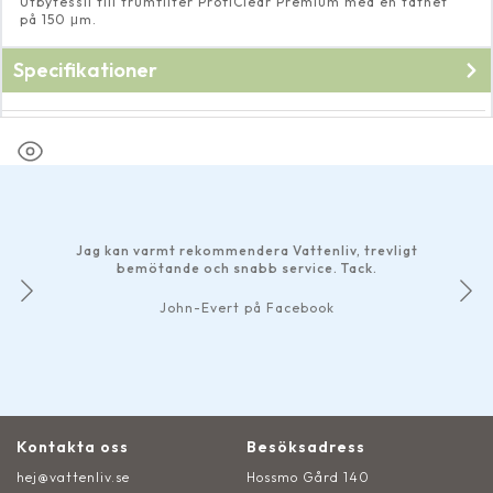
Utbytessil till trumfilter ProfiClear Premium med en täthet
på 150 μm.
Specifikationer
Fabrikat
Oase
Jag kan varmt rekommendera Vattenliv, trevligt
bemötande och snabb service. Tack.
John-Evert på Facebook
Kontakta oss
Besöksadress
hej@vattenliv.se
Hossmo Gård 140