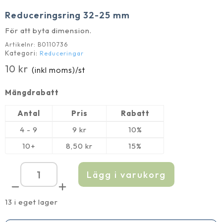
Reduceringsring 32-25 mm
För att byta dimension.
Artikelnr:
B0110736
Kategori:
Reduceringar
10
kr
(inkl moms)
/st
Mängdrabatt
Antal
Pris
Rabatt
4 - 9
9
kr
10%
10+
8,50
kr
15%
Lägg i varukorg
Reduceringsring
32-
25
mm
13 i eget lager
mängd