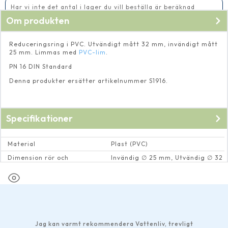
Har vi inte det antal i lager du vill beställa är beräknad
leveranstid 5-10 vardagar
Om produkten
Reduceringsring i PVC. Utvändigt mått 32 mm, invändigt mått
25 mm. Limmas med
PVC-lim
.
PN 16 DIN Standard
Denna produkter ersätter artikelnummer S1916.
Specifikationer
Material
Plast (PVC)
Dimension rör och
Invändig ∅ 25 mm, Utvändig ∅ 32
rörkopplingar
mm
Jag kan varmt rekommendera Vattenliv, trevligt