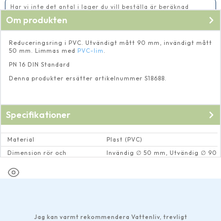
Har vi inte det antal i lager du vill beställa är beräknad
leveranstid 5-10 vardagar
Om produkten
Reduceringsring i PVC. Utvändigt mått 90 mm, invändigt mått
50 mm. Limmas med
PVC-lim
.
PN 16 DIN Standard
Denna produkter ersätter artikelnummer S18688.
Specifikationer
Material
Plast (PVC)
Dimension rör och
Invändig ∅ 50 mm, Utvändig ∅ 90
rörkopplingar
mm
Jag kan varmt rekommendera Vattenliv, trevligt