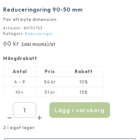
Reduceringsring 90-50 mm
För att byta dimension.
Artikelnr:
B0110753
Kategori:
Reduceringar
60
kr
(inkl moms)
/st
Mängdrabatt
Antal
Pris
Rabatt
4 - 9
54
kr
10%
10+
51
kr
15%
Lägg i varukorg
Reduceringsring
90-
50
mm
2 i eget lager
mängd